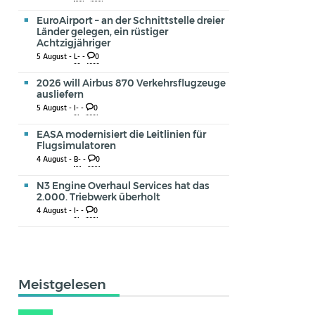
EuroAirport – an der Schnittstelle dreier
Länder gelegen, ein rüstiger
Achtzigjähriger
5 August -
L-
-
0
2026 will Airbus 870 Verkehrsflugzeuge
ausliefern
5 August -
I-
-
0
EASA modernisiert die Leitlinien für
Flugsimulatoren
4 August -
B-
-
0
N3 Engine Overhaul Services hat das
2.000. Triebwerk überholt
4 August -
I-
-
0
Meistgelesen