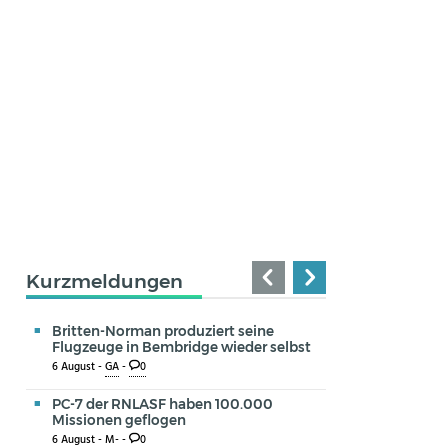
Kurzmeldungen
Britten-Norman produziert seine
Flugzeuge in Bembridge wieder selbst
6 August -
GA
-
0
PC-7 der RNLASF haben 100.000
Missionen geflogen
6 August -
M-
-
0