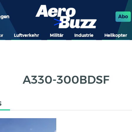
ngen
Abo
Av
Luftverkehr
Militär
Industrie
Helikopter
A330-300BDSF
s