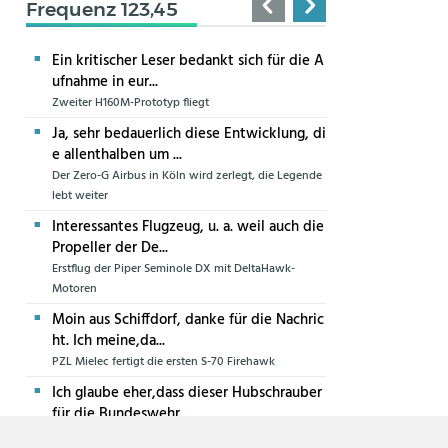
Frequenz 123,45
Ein kritischer Leser bedankt sich für die A
ufnahme in eur...
Zweiter H160M-Prototyp fliegt
Ja, sehr bedauerlich diese Entwicklung, di
e allenthalben um ...
Der Zero-G Airbus in Köln wird zerlegt, die Legende
lebt weiter
Interessantes Flugzeug, u. a. weil auch die
Propeller der De...
Erstflug der Piper Seminole DX mit DeltaHawk-
Motoren
Moin aus Schiffdorf, danke für die Nachric
ht. Ich meine,da...
PZL Mielec fertigt die ersten S-70 Firehawk
Ich glaube eher,dass dieser Hubschrauber
für die Bundeswehr...
Die erste CH-47F für die Luftwaffe ist in Produktion