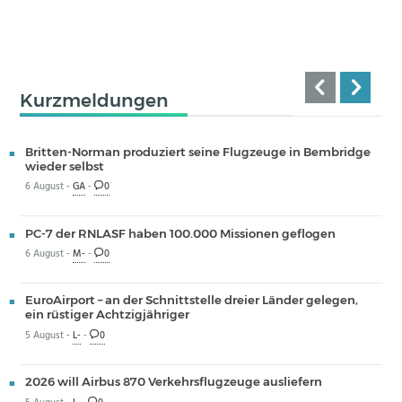
Kurzmeldungen
Britten-Norman produziert seine Flugzeuge in Bembridge
wieder selbst
6 August -
GA
-
0
PC-7 der RNLASF haben 100.000 Missionen geflogen
6 August -
M-
-
0
EuroAirport – an der Schnittstelle dreier Länder gelegen,
ein rüstiger Achtzigjähriger
5 August -
L-
-
0
2026 will Airbus 870 Verkehrsflugzeuge ausliefern