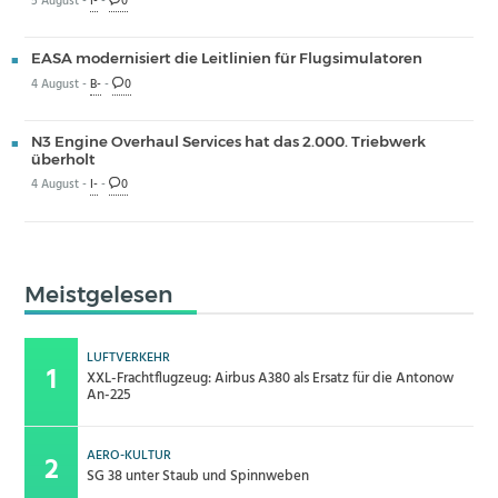
5 August -
I-
-
0
EASA modernisiert die Leitlinien für Flugsimulatoren
4 August -
B-
-
0
N3 Engine Overhaul Services hat das 2.000. Triebwerk
überholt
4 August -
I-
-
0
Meistgelesen
LUFTVERKEHR
XXL-Frachtflugzeug: Airbus A380 als Ersatz für die Antonow
An-225
AERO-KULTUR
SG 38 unter Staub und Spinnweben