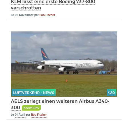
KLM lässt eine erste Boeing 737-800
verschrotten
Le
05 November
par
Bob Fischer
LUFTVERKEHR - NEWS
0
AELS zerlegt einen weiteren Airbus A340-
300
premium
Le
01 April
par
Bob Fischer