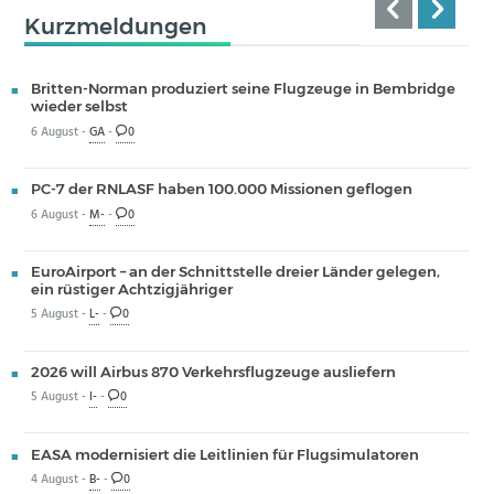
Kurzmeldungen
Britten-Norman produziert seine Flugzeuge in Bembridge
wieder selbst
6 August -
GA
-
0
PC-7 der RNLASF haben 100.000 Missionen geflogen
6 August -
M-
-
0
EuroAirport – an der Schnittstelle dreier Länder gelegen,
ein rüstiger Achtzigjähriger
5 August -
L-
-
0
2026 will Airbus 870 Verkehrsflugzeuge ausliefern
5 August -
I-
-
0
EASA modernisiert die Leitlinien für Flugsimulatoren
4 August -
B-
-
0