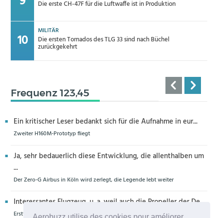
Die erste CH-47F für die Luftwaffe ist in Produktion
MILITÄR
Die ersten Tornados des TLG 33 sind nach Büchel
zurückgekehrt
Frequenz 123,45
Ein kritischer Leser bedankt sich für die Aufnahme in eur...
Zweiter H160M-Prototyp fliegt
Ja, sehr bedauerlich diese Entwicklung, die allenthalben um
...
Der Zero-G Airbus in Köln wird zerlegt, die Legende lebt weiter
Interessantes Flugzeug, u. a. weil auch die Propeller der De...
Erstflug der Piper Seminole DX mit DeltaHawk-Motoren
Aerobuzz utilise des cookies pour améliorer