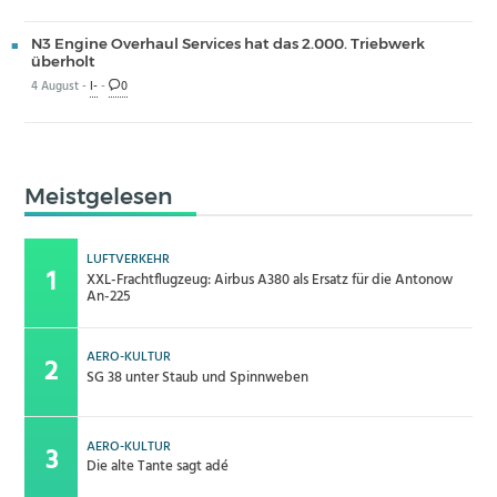
N3 Engine Overhaul Services hat das 2.000. Triebwerk
überholt
4 August -
I-
-
0
Meistgelesen
LUFTVERKEHR
XXL-Frachtflugzeug: Airbus A380 als Ersatz für die Antonow
An-225
AERO-KULTUR
SG 38 unter Staub und Spinnweben
AERO-KULTUR
Die alte Tante sagt adé