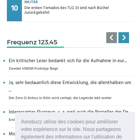
MILITÄR
Die ersten Tornados des TLG 33 sind nach Büchel
zurückgekehrt
Frequenz 123,45
Ein kritischer Leser bedankt sich für die Aufnahme in eur...
Zweiter H160M-Prototyp fliegt
Ja, sehr bedauerlich diese Entwicklung, die allenthalben um
...
Der Zero-G Airbus in Köln wird zerlegt, die Legende lebt weiter
Interessantes Flugzeug, u. a. weil auch die Propeller der De...
Erstflug der Piper Seminole DX mit DeltaHawk-Motoren
Aerobuzz utilise des cookies pour améliorer
votre expérience sur le site. Nous partageons
Moin aus Schiffdorf, danke für die Nachricht. Ich meine,da...
également des informations sur l'utilisation de