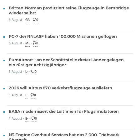
Britten-Norman produziert seine Flugzeuge in Bembridge
wieder selbst
6 August -
GA
-
0
PC-7 der RNLASF haben 100.000 Missionen geflogen
6 August -
M-
-
0
EuroAirport – an der Schnittstelle dreier Länder gelegen,
ein rüstiger Achtzigjähriger
5 August -
L-
-
0
2026 will Airbus 870 Verkehrsflugzeuge ausliefern
5 August -
I-
-
0
EASA modernisiert die Leitlinien für Flugsimulatoren
4 August -
B-
-
0
N3 Engine Overhaul Services hat das 2.000. Triebwerk
überholt