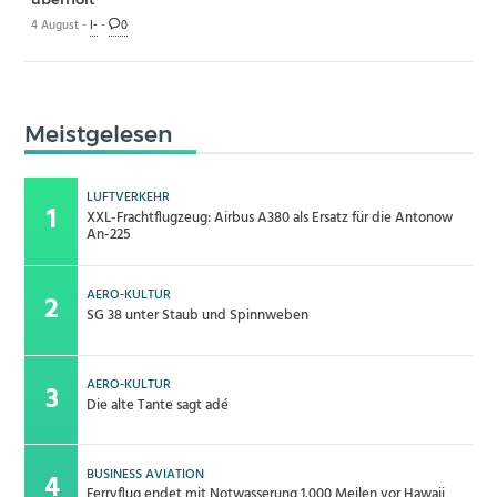
4 August -
I-
-
0
Meistgelesen
LUFTVERKEHR
XXL-Frachtflugzeug: Airbus A380 als Ersatz für die Antonow
An-225
AERO-KULTUR
SG 38 unter Staub und Spinnweben
AERO-KULTUR
Die alte Tante sagt adé
BUSINESS AVIATION
Ferryflug endet mit Notwasserung 1.000 Meilen vor Hawaii