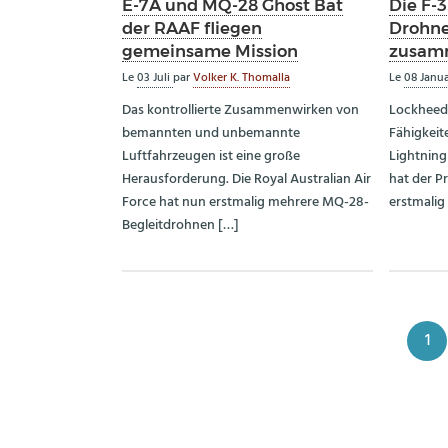
E-7A und MQ-28 Ghost Bat
Die F-
der RAAF fliegen
Drohne
gemeinsame Mission
zusam
Le
03 Juli
par
Volker K. Thomalla
Le
08 Janu
Das kontrollierte Zusammenwirken von
Lockheed 
bemannten und unbemannte
Fähigkeit
Luftfahrzeugen ist eine große
Lightning 
Herausforderung. Die Royal Australian Air
hat der Pr
Force hat nun erstmalig mehrere MQ-28-
erstmalig
Begleitdrohnen […]
1