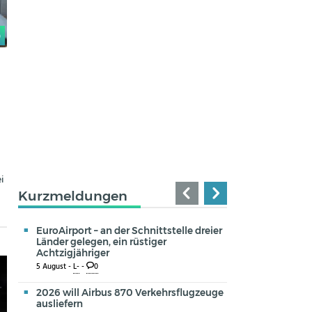
0
i
Kurzmeldungen
EuroAirport – an der Schnittstelle dreier
Länder gelegen, ein rüstiger
Achtzigjähriger
5 August -
L-
-
0
2026 will Airbus 870 Verkehrsflugzeuge
ausliefern