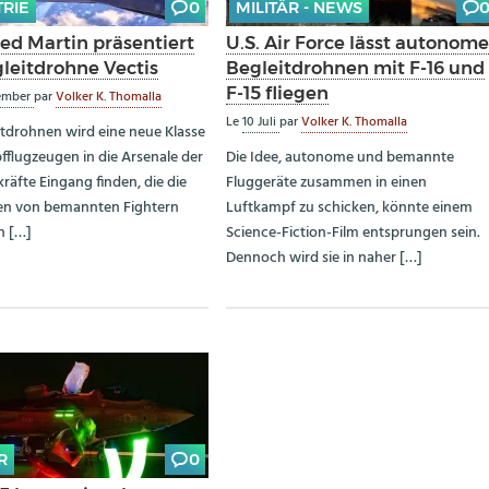
TRIE
0
MILITÄR - NEWS
ed Martin präsentiert
U.S. Air Force lässt autonom
gleitdrohne Vectis
Begleitdrohnen mit F-16 und
F-15 fliegen
ember
par
Volker K. Thomalla
Le
10 Juli
par
Volker K. Thomalla
itdrohnen wird eine neue Klasse
flugzeugen in die Arsenale der
Die Idee, autonome und bemannte
kräfte Eingang finden, die die
Fluggeräte zusammen in einen
en von bemannten Fightern
Luftkampf zu schicken, könnte einem
n […]
Science-Fiction-Film entsprungen sein.
Dennoch wird sie in naher […]
R
0