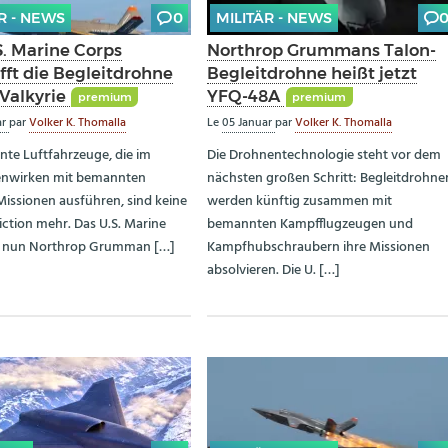
R - NEWS
0
MILITÄR - NEWS
S. Marine Corps
Northrop Grummans Talon-
fft die Begleitdrohne
Begleitdrohne heißt jetzt
 Valkyrie
YFQ-48A
premium
premium
ar
par
Volker K. Thomalla
Le
05 Januar
par
Volker K. Thomalla
e Luftfahrzeuge, die im
Die Drohnentechnologie steht vor dem
wirken mit bemannten
nächsten großen Schritt: Begleitdrohne
Missionen ausführen, sind keine
werden künftig zusammen mit
iction mehr. Das U.S. Marine
bemannten Kampfflugzeugen und
t nun Northrop Grumman […]
Kampfhubschraubern ihre Missionen
absolvieren. Die U. […]