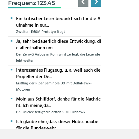
Frequenz 123,45
Ein kritischer Leser bedankt sich für die A
ufnahme in eur...
Zweiter H160M-Prototyp fliegt
Ja, sehr bedauerlich diese Entwicklung, di
e allenthalben um ...
Der Zero-G Airbus in Köln wird zerlegt, die Legende
lebt weiter
Interessantes Flugzeug, u. a. weil auch die
Propeller der De...
Erstflug der Piper Seminole DX mit DeltaHawk-
Motoren
Moin aus Schiffdorf, danke für die Nachric
ht. Ich meine,da...
PZL Mielec fertigt die ersten S-70 Firehawk
Ich glaube eher,dass dieser Hubschrauber
für die Bundeswehr...
Die erste CH-47F für die Luftwaffe ist in Produktion