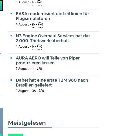
5 August -
I-
-
0
0
EASA modernisiert die Leitlinien für
Flugsimulatoren
4 August -
B-
-
0
N3 Engine Overhaul Services hat das
2.000. Triebwerk überholt
4 August -
I-
-
0
n
AURA AERO will Teile von Piper
produzieren lassen
3 August -
I-
-
0
Daher hat eine erste TBM 980 nach
Brasilien geliefert
3 August -
GA
-
0
Meistgelesen