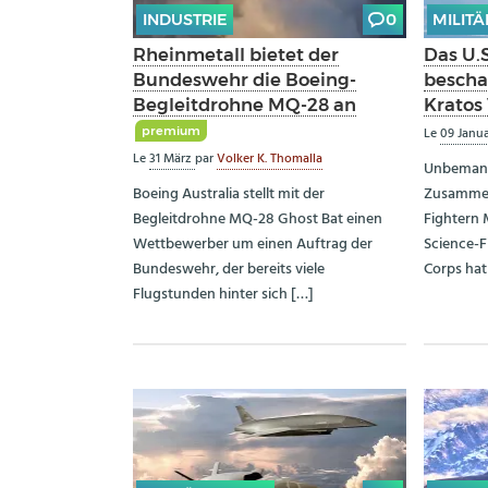
INDUSTRIE
0
MILITÄ
Rheinmetall bietet der
Das U.
Bundeswehr die Boeing-
bescha
Begleitdrohne MQ-28 an
Kratos
premium
Le
09 Janu
Le
31 März
par
Volker K. Thomalla
Unbemannt
Boeing Australia stellt mit der
Zusammen
Begleitdrohne MQ-28 Ghost Bat einen
Fightern 
Wettbewerber um einen Auftrag der
Science-F
Bundeswehr, der bereits viele
Corps ha
Flugstunden hinter sich […]