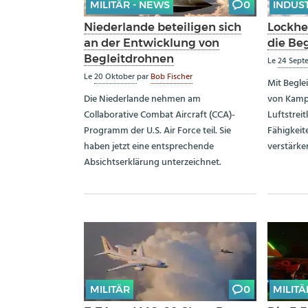
MILITÄR - NEWS
0
INDUS
Niederlande beteiligen sich
Lockhe
an der Entwicklung von
die Be
Begleitdrohnen
Le
24 Sept
Le
20 Oktober
par
Bob Fischer
Mit Begle
Die Niederlande nehmen am
von Kampf
Collaborative Combat Aircraft (CCA)-
Luftstreit
Programm der U.S. Air Force teil. Sie
Fähigkeit
haben jetzt eine entsprechende
verstärke
Absichtserklärung unterzeichnet.
MILITÄR
0
MILITÄ