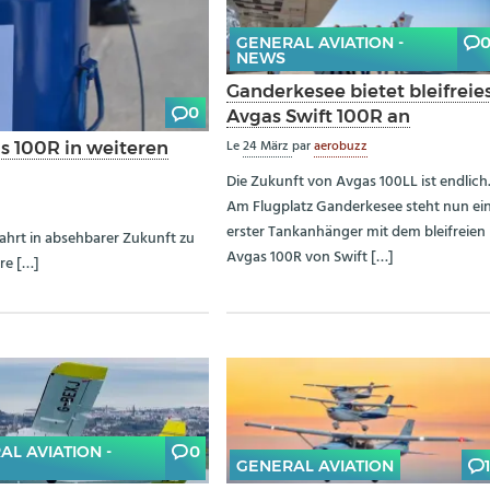
GENERAL AVIATION -
NEWS
Ganderkesee bietet bleifreie
0
Avgas Swift 100R an
Le
24 März
par
aerobuzz
s 100R in weiteren
Die Zukunft von Avgas 100LL ist endlich
Am Flugplatz Ganderkesee steht nun ei
erster Tankanhänger mit dem bleifreien
ahrt in absehbarer Zukunft zu
Avgas 100R von Swift […]
re […]
AL AVIATION -
0
GENERAL AVIATION