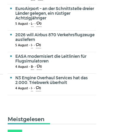
EuroAirport – an der Schnittstelle dreier
Länder gelegen, ein rüstiger
Achtzigjähriger
5 August -
L-
-
0
2026 will Airbus 870 Verkehrsflugzeuge
ausliefern
5 August -
I-
-
0
EASA modernisiert die Leitlinien für
Flugsimulatoren
4 August -
B-
-
0
N3 Engine Overhaul Services hat das
2.000. Triebwerk überholt
4 August -
I-
-
0
Meistgelesen