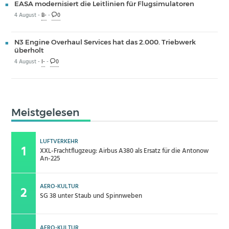
EASA modernisiert die Leitlinien für Flugsimulatoren
4 August -
B-
-
0
N3 Engine Overhaul Services hat das 2.000. Triebwerk
überholt
4 August -
I-
-
0
Meistgelesen
LUFTVERKEHR
XXL-Frachtflugzeug: Airbus A380 als Ersatz für die Antonow
An-225
AERO-KULTUR
SG 38 unter Staub und Spinnweben
AERO-KULTUR