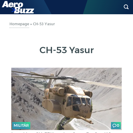
GENERAL AVIATION
Homepage
»
CH-53 Yasur
BIZAV
CH-53 Yasur
LUFTVERKEHR
MILITÄR
INDUSTRIE
HELIKOPTER
BERUFE
MILITÄR
0
AERO-KULTUR