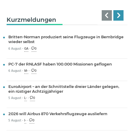
Kurzmeldungen
Britten-Norman produziert seine Flugzeuge in Bembridge
wieder selbst
6 August -
GA
-
0
PC-7 der RNLASF haben 100.000 Missionen geflogen
6 August -
M-
-
0
EuroAirport – an der Schnittstelle dreier Länder gelegen,
ein rüstiger Achtzigjähriger
5 August -
L-
-
0
2026 will Airbus 870 Verkehrsflugzeuge ausliefern
5 August -
I-
-
0