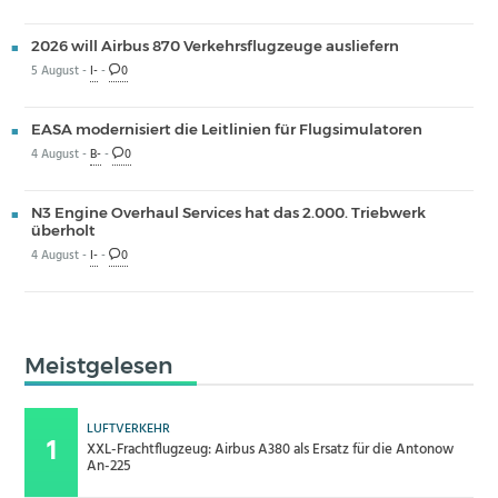
2026 will Airbus 870 Verkehrsflugzeuge ausliefern
5 August -
I-
-
0
EASA modernisiert die Leitlinien für Flugsimulatoren
4 August -
B-
-
0
N3 Engine Overhaul Services hat das 2.000. Triebwerk
überholt
4 August -
I-
-
0
Meistgelesen
LUFTVERKEHR
XXL-Frachtflugzeug: Airbus A380 als Ersatz für die Antonow
An-225