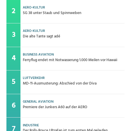
AERO-KULTUR
SG 38 unter Staub und Spinnweben
AERO-KULTUR
Die alte Tante sagt adé
BUSINESS AVIATION
Ferryflug endet mit Notwasserung 1.000 Meilen vor Hawaii
LUFTVERKEHR
MD-11-Ausmusterung: Abschied von der Diva
GENERAL AVIATION
Premiere der Junkers A60 auf der AERO
INDUSTRIE
Der Rolls-Royce UltraFan ist zum ersten Mal gelaufen