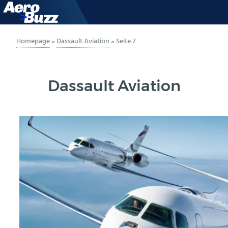
GENERAL AVIATION
Homepage
»
Dassault Aviation
»
Seite 7
BIZAV
Dassault Aviation
LUFTVERKEHR
MILITÄR
INDUSTRIE
HELIKOPTER
BERUFE
AERO-KULTUR