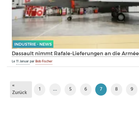
INDUSTRIE - NEWS
Dassault nimmt Rafale-Lieferungen an die Armée d
Le
11 Januar
par
Bob Fischer
«
1
…
5
6
7
8
9
Zurück