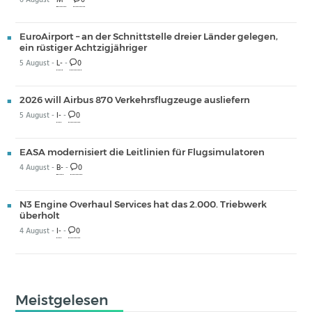
6 August -
M-
-
0
EuroAirport – an der Schnittstelle dreier Länder gelegen,
ein rüstiger Achtzigjähriger
5 August -
L-
-
0
2026 will Airbus 870 Verkehrsflugzeuge ausliefern
5 August -
I-
-
0
EASA modernisiert die Leitlinien für Flugsimulatoren
4 August -
B-
-
0
N3 Engine Overhaul Services hat das 2.000. Triebwerk
überholt
4 August -
I-
-
0
Meistgelesen