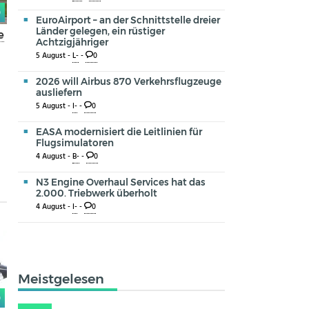
0
EuroAirport – an der Schnittstelle dreier
Länder gelegen, ein rüstiger
e
Achtzigjähriger
5 August -
L-
-
0
2026 will Airbus 870 Verkehrsflugzeuge
ausliefern
5 August -
I-
-
0
EASA modernisiert die Leitlinien für
Flugsimulatoren
4 August -
B-
-
0
N3 Engine Overhaul Services hat das
2.000. Triebwerk überholt
4 August -
I-
-
0
Meistgelesen
0