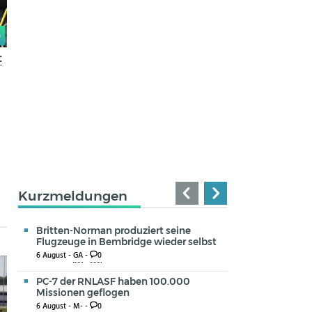
0
t
Kurzmeldungen
Britten-Norman produziert seine
Flugzeuge in Bembridge wieder selbst
6 August -
GA
-
0
PC-7 der RNLASF haben 100.000
Missionen geflogen
6 August -
M-
-
0