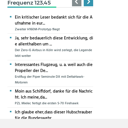
Frequenz 123,45
Ein kritischer Leser bedankt sich für die A
ufnahme in eur...
Zweiter H160M-Prototyp fliegt
Ja, sehr bedauerlich diese Entwicklung, di
e allenthalben um ...
Der Zero-G Airbus in Köln wird zerlegt, die Legende
lebt weiter
Interessantes Flugzeug, u. a. weil auch die
Propeller der De...
Erstflug der Piper Seminole DX mit DeltaHawk-
Motoren
Moin aus Schiffdorf, danke für die Nachric
ht. Ich meine,da...
PZL Mielec fertigt die ersten S-70 Firehawk
Ich glaube eher,dass dieser Hubschrauber
für die Bundeswehr...
Die erste CH-47F für die Luftwaffe ist in Produktion