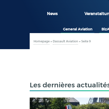
News
Veranstaltu
General Aviation
Biz
Homepage
»
Dassault Aviation
»
Seite 9
Les dernières actualité