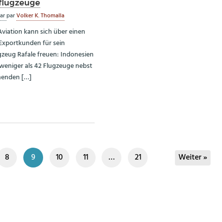
flugzeuge
uar
par
Volker K. Thomalla
Aviation kann sich über einen
Exportkunden für sein
zeug Rafale freuen: Indonesien
t weniger als 42 Flugzeuge nebst
henden […]
8
9
10
11
…
21
Weiter »