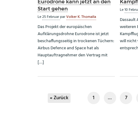
Eurodrone kann jetzt an den
Kampf
Start gehen
Le
10 Febr
Le
25 Februar
par
Volker K. Thomalla
Dassault 
Das Projekt der europäischen
weiteren 
Aufklärungsdrohne Eurodrone ist jetzt
Kampfflug
beschaffungsseitig in trockenen Tüchern:
will nich
Airbus Defence and Space hat als
entsprec
Hauptauftragnehmer den Vertrag mit
[…]
« Zurück
1
…
7