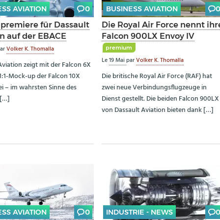
ESS AVIATION
0
BUSINESS AVIATION
premiere für Dassault
Die Royal Air Force nennt ihr
on auf der EBACE
Falcon 900LX Envoy IV
premium
ar
Volker K. Thomalla
Le
19 Mai
par
Volker K. Thomalla
Aviation zeigt mit der Falcon 6X
:1-Mock-up der Falcon 10X
Die britische Royal Air Force (RAF) hat
ei – im wahrsten Sinne des
zwei neue Verbindungsflugzeuge in
[…]
Dienst gestellt. Die beiden Falcon 900LX
von Dassault Aviation bieten dank […]
ESS AVIATION
0
INDUSTRIE - NEWS