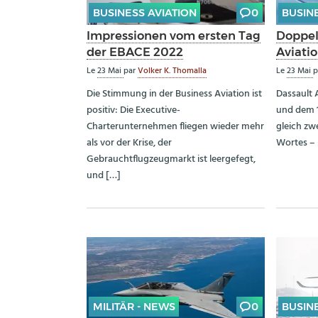
BUSINESS AVIATION
0
BUSIN
Impressionen vom ersten Tag
Doppel
der EBACE 2022
Aviati
Le
23 Mai
par
Volker K. Thomalla
Le
23 Mai
p
Die Stimmung in der Business Aviation ist
Dassault 
positiv: Die Executive-
und dem 1
Charterunternehmen fliegen wieder mehr
gleich zw
als vor der Krise, der
Wortes – 
Gebrauchtflugzeugmarkt ist leergefegt,
und […]
MILITÄR - NEWS
0
BUSIN