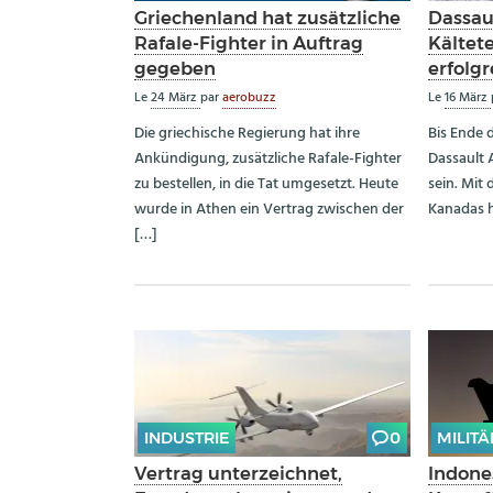
Griechenland hat zusätzliche
Dassaul
Rafale-Fighter in Auftrag
Kältete
gegeben
erfolg
Le
24 März
par
aerobuzz
Le
16 März
Die griechische Regierung hat ihre
Bis Ende d
Ankündigung, zusätzliche Rafale-Fighter
Dassault 
zu bestellen, in die Tat umgesetzt. Heute
sein. Mit
wurde in Athen ein Vertrag zwischen der
Kanadas h
[…]
INDUSTRIE
0
MILITÄ
Vertrag unterzeichnet,
Indones