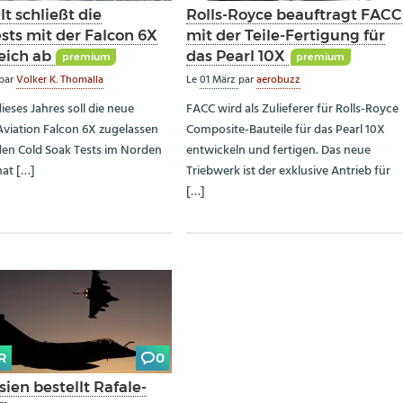
t schließt die
Rolls-Royce beauftragt FACC
sts mit der Falcon 6X
mit der Teile-Fertigung für
reich ab
das Pearl 10X
premium
premium
par
Volker K. Thomalla
Le
01 März
par
aerobuzz
ieses Jahres soll die neue
FACC wird als Zulieferer für Rolls-Royce
Aviation Falcon 6X zugelassen
Composite-Bauteile für das Pearl 10X
 den Cold Soak Tests im Norden
entwickeln und fertigen. Das neue
at […]
Triebwerk ist der exklusive Antrieb für
[…]
R
0
ien bestellt Rafale-