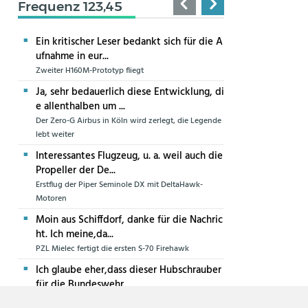
Frequenz 123,45
Ein kritischer Leser bedankt sich für die A
ufnahme in eur...
Zweiter H160M-Prototyp fliegt
Ja, sehr bedauerlich diese Entwicklung, di
e allenthalben um ...
Der Zero-G Airbus in Köln wird zerlegt, die Legende
lebt weiter
Interessantes Flugzeug, u. a. weil auch die
Propeller der De...
Erstflug der Piper Seminole DX mit DeltaHawk-
Motoren
Moin aus Schiffdorf, danke für die Nachric
ht. Ich meine,da...
PZL Mielec fertigt die ersten S-70 Firehawk
Ich glaube eher,dass dieser Hubschrauber
für die Bundeswehr...
Die erste CH-47F für die Luftwaffe ist in Produktion