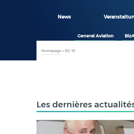
News
Veranstaltu
General Aviation
Biz
Homepage
»
DC-10
Les dernières actualité