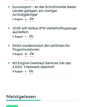
EuroAirport – an der Schnittstelle dreier
Länder gelegen, ein rüstiger
Achtzigjähriger
5 August -
L-
-
0
2026 will Airbus 870 Verkehrsflugzeuge
ausliefern
5 August -
I-
-
0
EASA modernisiert die Leitlinien für
Flugsimulatoren
4 August -
B-
-
0
N3 Engine Overhaul Services hat das
2.000. Triebwerk überholt
4 August -
I-
-
0
Meistgelesen