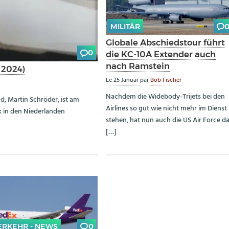
MILITÄR
Globale Abschiedstour führt
0
die KC-10A Extender auch
nach Ramstein
– 2024)
Le
25 Januar
par
Bob Fischer
Nachdem die Widebody-Trijets bei den
d, Martin Schröder, ist am
Airlines so gut wie nicht mehr im Dienst
k in den Niederlanden
stehen, hat nun auch die US Air Force d
[…]
ERKEHR - NEWS
0