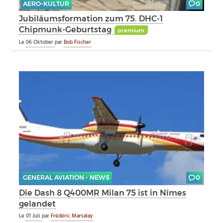
AERO-KULTUR
0
Jubiläumsformation zum 75. DHC-1
Chipmunk-Geburtstag
premium
Le
06 Oktober
par
Bob Fischer
GENERAL AVIATION - NEWS
0
Die Dash 8 Q400MR Milan 75 ist in Nîmes
gelandet
Le
01 Juli
par
Frédéric Marsalay