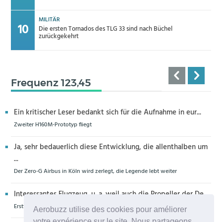
MILITÄR
Die ersten Tornados des TLG 33 sind nach Büchel
zurückgekehrt
Frequenz 123,45
Ein kritischer Leser bedankt sich für die Aufnahme in eur...
Zweiter H160M-Prototyp fliegt
Ja, sehr bedauerlich diese Entwicklung, die allenthalben um
...
Der Zero-G Airbus in Köln wird zerlegt, die Legende lebt weiter
Interessantes Flugzeug, u. a. weil auch die Propeller der De...
Erstflug der Piper Seminole DX mit DeltaHawk-Motoren
Aerobuzz utilise des cookies pour améliorer
votre expérience sur le site. Nous partageons