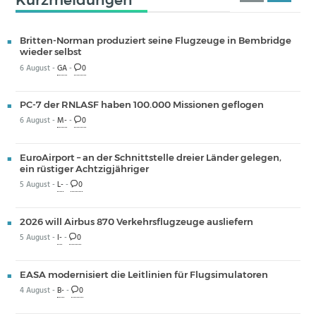
Britten-Norman produziert seine Flugzeuge in Bembridge
wieder selbst
6 August -
GA
-
0
PC-7 der RNLASF haben 100.000 Missionen geflogen
6 August -
M-
-
0
EuroAirport – an der Schnittstelle dreier Länder gelegen,
ein rüstiger Achtzigjähriger
5 August -
L-
-
0
2026 will Airbus 870 Verkehrsflugzeuge ausliefern
5 August -
I-
-
0
EASA modernisiert die Leitlinien für Flugsimulatoren
4 August -
B-
-
0