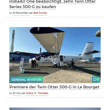
IndiaAir One beabsichtigt, zehn Twin Otter
Series 300-G zu kaufen
Le
20 November
par
Bob Fischer
GENERAL AVIATION
0
Premiere der Twin Otter 300-G in Le Bourget
Le
20 Juni
par
Volker K. Thomalla