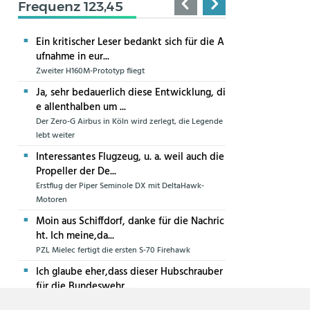
Frequenz 123,45
Ein kritischer Leser bedankt sich für die A
ufnahme in eur...
Zweiter H160M-Prototyp fliegt
Ja, sehr bedauerlich diese Entwicklung, di
e allenthalben um ...
Der Zero-G Airbus in Köln wird zerlegt, die Legende
lebt weiter
Interessantes Flugzeug, u. a. weil auch die
Propeller der De...
Erstflug der Piper Seminole DX mit DeltaHawk-
Motoren
Moin aus Schiffdorf, danke für die Nachric
ht. Ich meine,da...
PZL Mielec fertigt die ersten S-70 Firehawk
Ich glaube eher,dass dieser Hubschrauber
für die Bundeswehr...
Die erste CH-47F für die Luftwaffe ist in Produktion