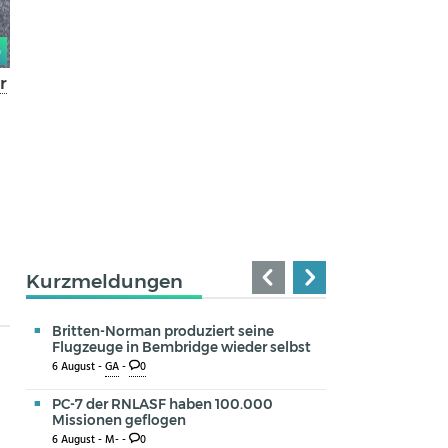
0
r
Kurzmeldungen
Britten-Norman produziert seine
Flugzeuge in Bembridge wieder selbst
6 August -
GA
-
0
PC-7 der RNLASF haben 100.000
Missionen geflogen
6 August -
M-
-
0