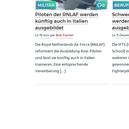
MILITÄR
0
BERUF
Piloten der RNLAF werden
Schwed
künftig auch in Italien
werden 
ausgebildet
ausgeb
Le
19 Juni
par
Bob Fischer
Le
11 Deze
Die Royal Netherlands Air Force (RNLAF)
Die IFTS (
reformiert die Ausbildung ihrer Piloten
School) i
und lässt sie künftig auch in Italien
weiteren 
trainieren. Eine entsprechende
gewonnen
Vereinbarung […]
Fighterpil