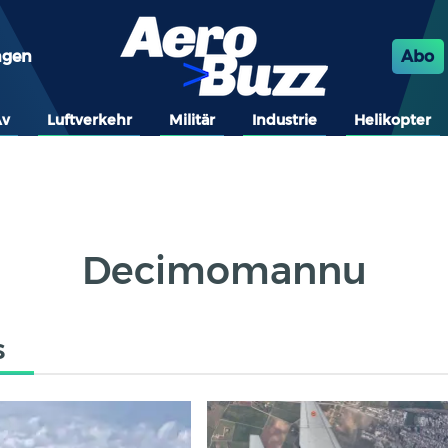
ngen
Abo
Av
Luftverkehr
Militär
Industrie
Helikopter
Decimomannu
s