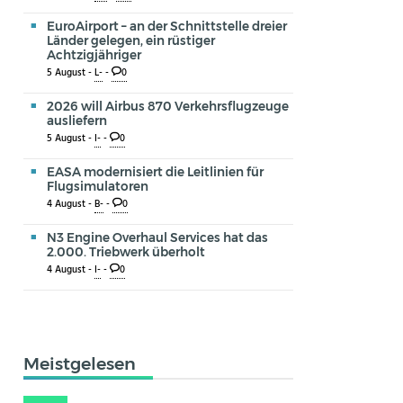
EuroAirport – an der Schnittstelle dreier
Länder gelegen, ein rüstiger
Achtzigjähriger
5 August -
L-
-
0
2026 will Airbus 870 Verkehrsflugzeuge
ausliefern
5 August -
I-
-
0
EASA modernisiert die Leitlinien für
Flugsimulatoren
4 August -
B-
-
0
N3 Engine Overhaul Services hat das
2.000. Triebwerk überholt
4 August -
I-
-
0
Meistgelesen