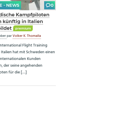
E - NEWS
0
ische Kampfpiloten
künftig in Italien
ildet
premium
mber
par
Volker K. Thomalla
International Flight Training
n Italien hat mit Schweden einen
internationalen Kunden
, der seine angehenden
oten für die […]