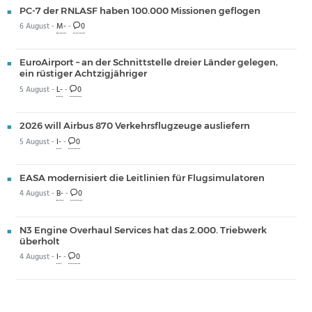
PC-7 der RNLASF haben 100.000 Missionen geflogen
6 August -
M-
-
0
EuroAirport – an der Schnittstelle dreier Länder gelegen,
ein rüstiger Achtzigjähriger
5 August -
L-
-
0
2026 will Airbus 870 Verkehrsflugzeuge ausliefern
5 August -
I-
-
0
EASA modernisiert die Leitlinien für Flugsimulatoren
4 August -
B-
-
0
N3 Engine Overhaul Services hat das 2.000. Triebwerk
überholt
4 August -
I-
-
0