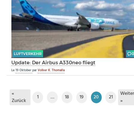
LUFTVERKEHR
Update: Der Airbus A330neo fliegt
Le
19 Oktober
par
Volker K. Thomalla
«
Weite
1
…
18
19
20
21
Zurück
»