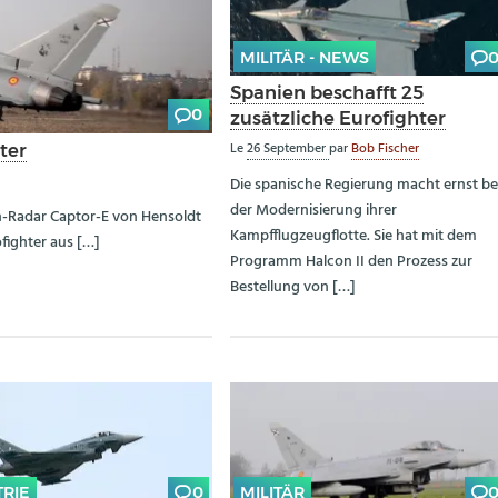
MILITÄR - NEWS
Spanien beschafft 25
0
zusätzliche Eurofighter
Le
26 September
par
Bob Fischer
ter
Die spanische Regierung macht ernst be
der Modernisierung ihrer
an-Radar Captor-E von Hensoldt
Kampfflugzeugflotte. Sie hat mit dem
fighter aus […]
Programm Halcon II den Prozess zur
Bestellung von […]
TRIE
0
MILITÄR