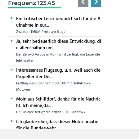
Frequenz 123,45
Ein kritischer Leser bedankt sich für die A
ufnahme in eur...
Zweiter H160M-Prototyp fliegt
Ja, sehr bedauerlich diese Entwicklung, di
e allenthalben um ...
Der Zero-G Airbus in Köln wird zerlegt, die Legende
lebt weiter
Interessantes Flugzeug, u. a. weil auch die
Propeller der De...
Erstflug der Piper Seminole DX mit DeltaHawk-
Motoren
Moin aus Schiffdorf, danke für die Nachric
ht. Ich meine,da...
PZL Mielec fertigt die ersten S-70 Firehawk
Ich glaube eher,dass dieser Hubschrauber
für die Bundeswehr...
Die erste CH-47F für die Luftwaffe ist in Produktion