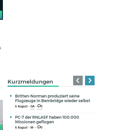
0
i
Kurzmeldungen
Britten-Norman produziert seine
Flugzeuge in Bembridge wieder selbst
6 August -
GA
-
0
PC-7 der RNLASF haben 100.000
Missionen geflogen
6 August -
M-
-
0
0