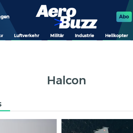
ngen
Abo
Av
Luftverkehr
Militär
Industrie
Helikopter
Halcon
s