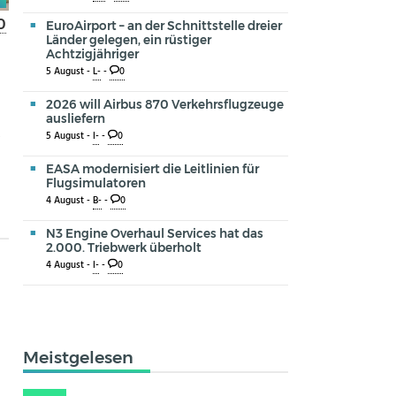
0
EuroAirport – an der Schnittstelle dreier
Länder gelegen, ein rüstiger
Achtzigjähriger
5 August -
L-
-
0
2026 will Airbus 870 Verkehrsflugzeuge
ausliefern
0
5 August -
I-
-
0
EASA modernisiert die Leitlinien für
Flugsimulatoren
4 August -
B-
-
0
N3 Engine Overhaul Services hat das
2.000. Triebwerk überholt
4 August -
I-
-
0
Meistgelesen