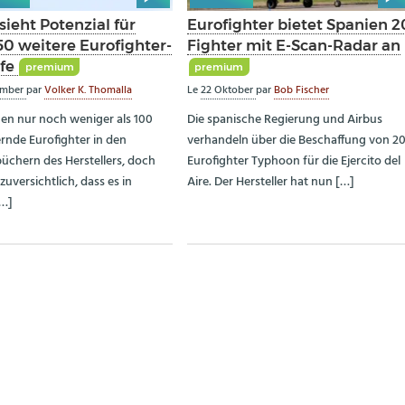
sieht Potenzial für
Eurofighter bietet Spanien 2
50 weitere Eurofighter-
Fighter mit E-Scan-Radar an
fe
premium
premium
ember
par
Volker K. Thomalla
Le
22 Oktober
par
Bob Fischer
en nur noch weniger als 100
Die spanische Regierung und Airbus
ernde Eurofighter in den
verhandeln über die Beschaffung von 2
üchern des Herstellers, doch
Eurofighter Typhoon für die Ejercito del
 zuversichtlich, dass es in
Aire. Der Hersteller hat nun […]
[…]