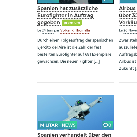
Spanien hat zusätzliche
Airbus 
Eurofighter in Auftrag
über 3
gegeben
Verkäu
premium
Le
24 Juni
par
Volker K. Thomalla
Le
30 Nov
Durch einen Folgeauftrag der spanischen
Zwar steh
Ejército del Aire ist die Zahl der fest
auszulief
bestellten Eurofighter auf 681 Exemplare
Auftragsb
gewachsen. Die neuen Fighter […]
Airbus ist
Zukunft 
MILITÄR - NEWS
0
Spanien verhandelt über den