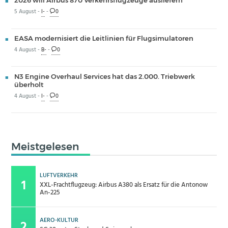
2026 will Airbus 870 Verkehrsflugzeuge ausliefern
5 August -
I-
-
0
EASA modernisiert die Leitlinien für Flugsimulatoren
4 August -
B-
-
0
N3 Engine Overhaul Services hat das 2.000. Triebwerk
überholt
4 August -
I-
-
0
Meistgelesen
LUFTVERKEHR
XXL-Frachtflugzeug: Airbus A380 als Ersatz für die Antonow
An-225
AERO-KULTUR