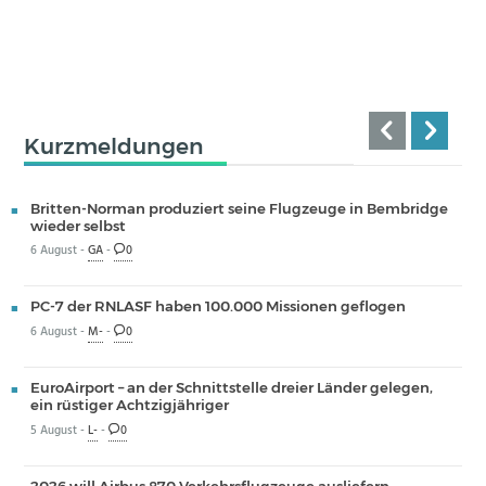
Kurzmeldungen
Britten-Norman produziert seine Flugzeuge in Bembridge
wieder selbst
6 August -
GA
-
0
PC-7 der RNLASF haben 100.000 Missionen geflogen
6 August -
M-
-
0
EuroAirport – an der Schnittstelle dreier Länder gelegen,
ein rüstiger Achtzigjähriger
5 August -
L-
-
0