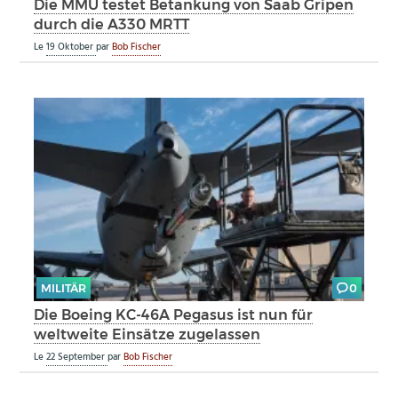
Die MMU testet Betankung von Saab Gripen
durch die A330 MRTT
Le
19 Oktober
par
Bob Fischer
MILITÄR
0
Die Boeing KC-46A Pegasus ist nun für
weltweite Einsätze zugelassen
Le
22 September
par
Bob Fischer