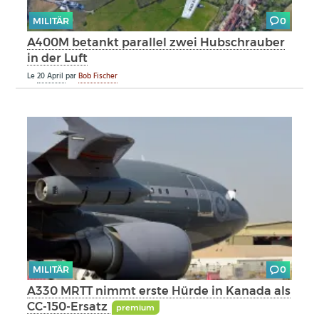
MILITÄR
0
A400M betankt parallel zwei Hubschrauber
in der Luft
Le
20 April
par
Bob Fischer
MILITÄR
0
A330 MRTT nimmt erste Hürde in Kanada als
CC-150-Ersatz
premium