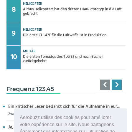
HELIKOPTER
Airbus Helicopters hat den dritten H140-Prototyp in die Luft
gebracht
HELIKOPTER
Die erste CH-47F für die Luftwaffe ist in Produktion
MILITÄR
Die ersten Tornados des TLG 33 sind nach Büchel
zurückgekehrt
Frequenz 123,45
Ein kritischer Leser bedankt sich für die Aufnahme in eur...
Zweiter H160M-Prototyp fliegt
Aerobuzz utilise des cookies pour améliorer
votre expérience sur le site. Nous partageons
Ja, sehr bedauerlich diese Entwicklung, die allenthalben um
également des informations sur l'utilisation de