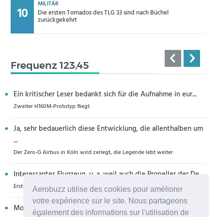
MILITÄR
Die ersten Tornados des TLG 33 sind nach Büchel
zurückgekehrt
Frequenz 123,45
Ein kritischer Leser bedankt sich für die Aufnahme in eur...
Zweiter H160M-Prototyp fliegt
Ja, sehr bedauerlich diese Entwicklung, die allenthalben um
...
Der Zero-G Airbus in Köln wird zerlegt, die Legende lebt weiter
Interessantes Flugzeug, u. a. weil auch die Propeller der De...
Erstflug der Piper Seminole DX mit DeltaHawk-Motoren
Aerobuzz utilise des cookies pour améliorer
votre expérience sur le site. Nous partageons
Moin aus Schiffdorf, danke für die Nachricht. Ich meine,da...
également des informations sur l'utilisation de