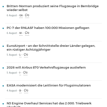
Britten-Norman produziert seine Flugzeuge in Bembridge
wieder selbst
6 August -
GA
-
0
PC-7 der RNLASF haben 100.000 Missionen geflogen
6 August -
M-
-
0
EuroAirport – an der Schnittstelle dreier Länder gelegen,
ein rüstiger Achtzigjähriger
5 August -
L-
-
0
2026 will Airbus 870 Verkehrsflugzeuge ausliefern
5 August -
I-
-
0
EASA modernisiert die Leitlinien für Flugsimulatoren
4 August -
B-
-
0
N3 Engine Overhaul Services hat das 2.000. Triebwerk
überholt