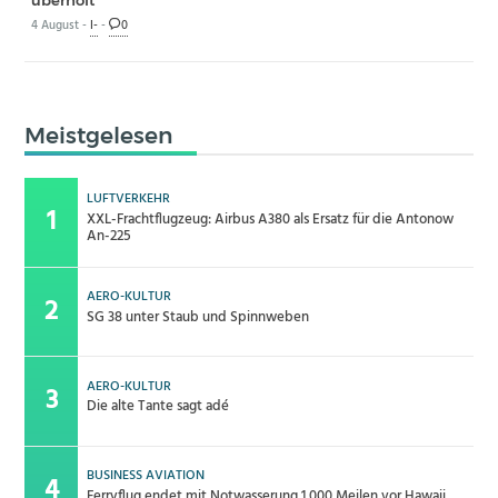
4 August -
I-
-
0
Meistgelesen
LUFTVERKEHR
XXL-Frachtflugzeug: Airbus A380 als Ersatz für die Antonow
An-225
AERO-KULTUR
SG 38 unter Staub und Spinnweben
AERO-KULTUR
Die alte Tante sagt adé
BUSINESS AVIATION
Ferryflug endet mit Notwasserung 1.000 Meilen vor Hawaii