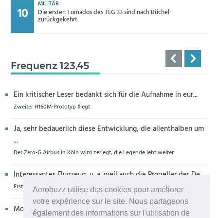
MILITÄR
Die ersten Tornados des TLG 33 sind nach Büchel
zurückgekehrt
Frequenz 123,45
Ein kritischer Leser bedankt sich für die Aufnahme in eur...
Zweiter H160M-Prototyp fliegt
Ja, sehr bedauerlich diese Entwicklung, die allenthalben um
...
Der Zero-G Airbus in Köln wird zerlegt, die Legende lebt weiter
Interessantes Flugzeug, u. a. weil auch die Propeller der De...
Erstflug der Piper Seminole DX mit DeltaHawk-Motoren
Aerobuzz utilise des cookies pour améliorer
votre expérience sur le site. Nous partageons
Moin aus Schiffdorf, danke für die Nachricht. Ich meine,da...
également des informations sur l'utilisation de