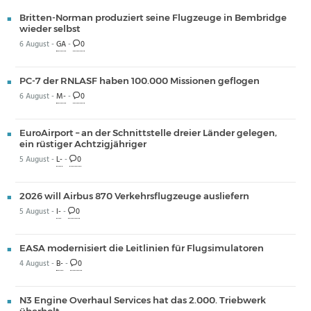
Britten-Norman produziert seine Flugzeuge in Bembridge
wieder selbst
6 August -
GA
-
0
PC-7 der RNLASF haben 100.000 Missionen geflogen
6 August -
M-
-
0
EuroAirport – an der Schnittstelle dreier Länder gelegen,
ein rüstiger Achtzigjähriger
5 August -
L-
-
0
2026 will Airbus 870 Verkehrsflugzeuge ausliefern
5 August -
I-
-
0
EASA modernisiert die Leitlinien für Flugsimulatoren
4 August -
B-
-
0
N3 Engine Overhaul Services hat das 2.000. Triebwerk
überholt