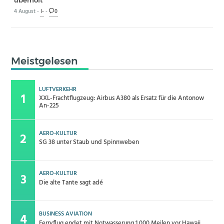
4 August -
I-
-
0
Meistgelesen
LUFTVERKEHR
XXL-Frachtflugzeug: Airbus A380 als Ersatz für die Antonow
An-225
AERO-KULTUR
SG 38 unter Staub und Spinnweben
AERO-KULTUR
Die alte Tante sagt adé
BUSINESS AVIATION
Ferryflug endet mit Notwasserung 1.000 Meilen vor Hawaii