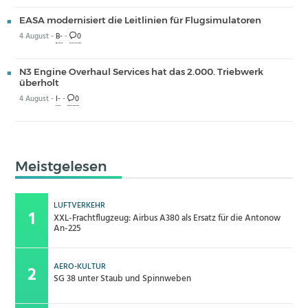
EASA modernisiert die Leitlinien für Flugsimulatoren
4 August -
B-
-
0
N3 Engine Overhaul Services hat das 2.000. Triebwerk
überholt
4 August -
I-
-
0
Meistgelesen
LUFTVERKEHR
XXL-Frachtflugzeug: Airbus A380 als Ersatz für die Antonow
An-225
AERO-KULTUR
SG 38 unter Staub und Spinnweben