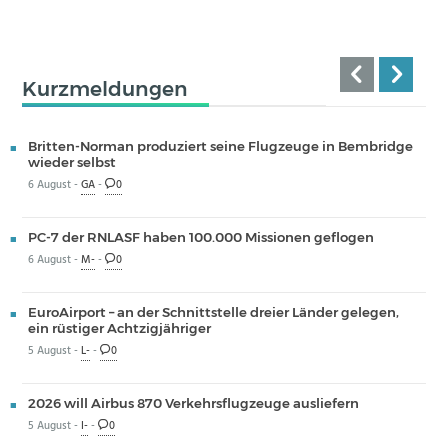
Kurzmeldungen
Britten-Norman produziert seine Flugzeuge in Bembridge
wieder selbst
6 August -
GA
-
0
PC-7 der RNLASF haben 100.000 Missionen geflogen
6 August -
M-
-
0
EuroAirport – an der Schnittstelle dreier Länder gelegen,
ein rüstiger Achtzigjähriger
5 August -
L-
-
0
2026 will Airbus 870 Verkehrsflugzeuge ausliefern
5 August -
I-
-
0