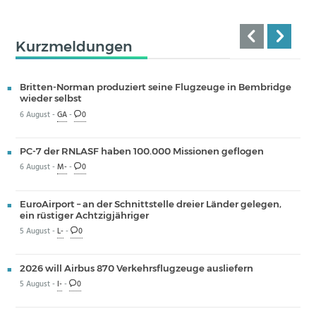
Kurzmeldungen
Britten-Norman produziert seine Flugzeuge in Bembridge
wieder selbst
6 August -
GA
-
0
PC-7 der RNLASF haben 100.000 Missionen geflogen
6 August -
M-
-
0
EuroAirport – an der Schnittstelle dreier Länder gelegen,
ein rüstiger Achtzigjähriger
5 August -
L-
-
0
2026 will Airbus 870 Verkehrsflugzeuge ausliefern
5 August -
I-
-
0