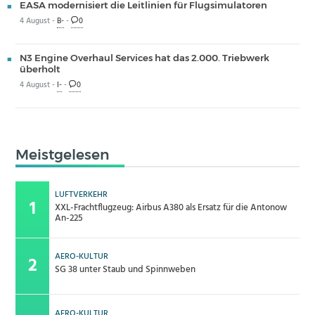
EASA modernisiert die Leitlinien für Flugsimulatoren
4 August -
B-
-
0
N3 Engine Overhaul Services hat das 2.000. Triebwerk
überholt
4 August -
I-
-
0
Meistgelesen
LUFTVERKEHR
XXL-Frachtflugzeug: Airbus A380 als Ersatz für die Antonow
An-225
AERO-KULTUR
SG 38 unter Staub und Spinnweben
AERO-KULTUR