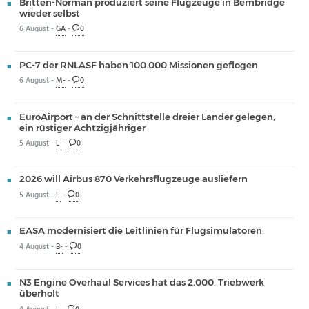
Britten-Norman produziert seine Flugzeuge in Bembridge
wieder selbst
6 August -
GA
-
0
PC-7 der RNLASF haben 100.000 Missionen geflogen
6 August -
M-
-
0
EuroAirport – an der Schnittstelle dreier Länder gelegen,
ein rüstiger Achtzigjähriger
5 August -
L-
-
0
2026 will Airbus 870 Verkehrsflugzeuge ausliefern
5 August -
I-
-
0
EASA modernisiert die Leitlinien für Flugsimulatoren
4 August -
B-
-
0
N3 Engine Overhaul Services hat das 2.000. Triebwerk
überholt