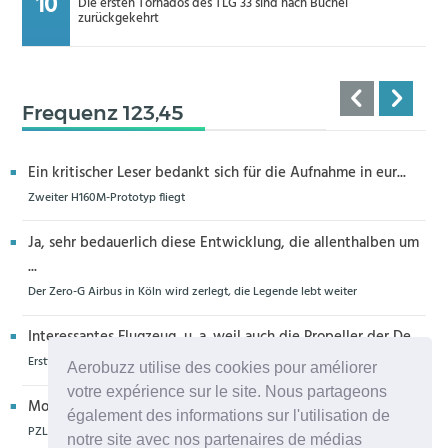
Die ersten Tornados des TLG 33 sind nach Büchel
zurückgekehrt
Frequenz 123,45
Ein kritischer Leser bedankt sich für die Aufnahme in eur...
Zweiter H160M-Prototyp fliegt
Ja, sehr bedauerlich diese Entwicklung, die allenthalben um
...
Der Zero-G Airbus in Köln wird zerlegt, die Legende lebt weiter
Interessantes Flugzeug, u. a. weil auch die Propeller der De...
Erstflug der Piper Seminole DX mit DeltaHawk-Motoren
Aerobuzz utilise des cookies pour améliorer
votre expérience sur le site. Nous partageons
Moin aus Schiffdorf, danke für die Nachricht. Ich meine,da...
également des informations sur l'utilisation de
PZL Mielec fertigt die ersten S-70 Firehawk
notre site avec nos partenaires de médias