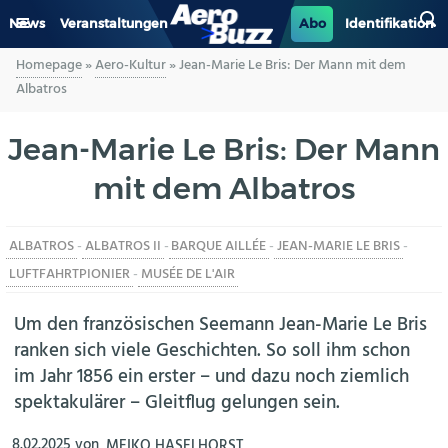
News
Veranstaltungen
Abo
Identifikation
Homepage
»
Aero-Kultur
»
Jean-Marie Le Bris: Der Mann mit dem
GENERAL AVIATION
Albatros
BIZAV
Jean-Marie Le Bris: Der Mann
mit dem Albatros
LUFTVERKEHR
MILITÄR
ALBATROS
-
ALBATROS II
-
BARQUE AILLÉE
-
JEAN-MARIE LE BRIS
-
LUFTFAHRTPIONIER
-
MUSÉE DE L'AIR
INDUSTRIE
Um den französischen Seemann Jean-Marie Le Bris
HELIKOPTER
ranken sich viele Geschichten. So soll ihm schon
im Jahr 1856 ein erster – und dazu noch ziemlich
BERUFE
spektakulärer – Gleitflug gelungen sein.
AERO-KULTUR
8.02.2025
von
MEIKO HASELHORST