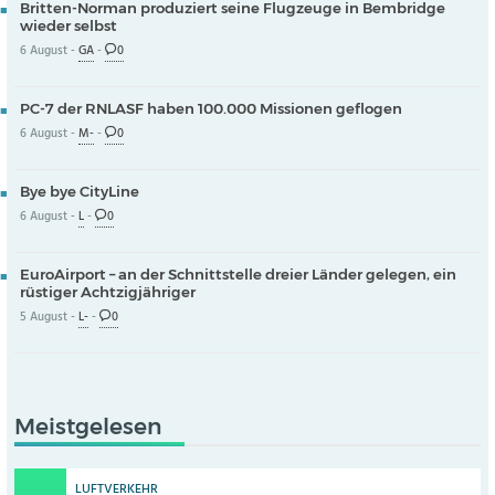
Britten-Norman produziert seine Flugzeuge in Bembridge
wieder selbst
6 August -
GA
-
0
PC-7 der RNLASF haben 100.000 Missionen geflogen
6 August -
M-
-
0
Bye bye CityLine
6 August -
L
-
0
EuroAirport – an der Schnittstelle dreier Länder gelegen, ein
rüstiger Achtzigjähriger
5 August -
L-
-
0
Meistgelesen
LUFTVERKEHR