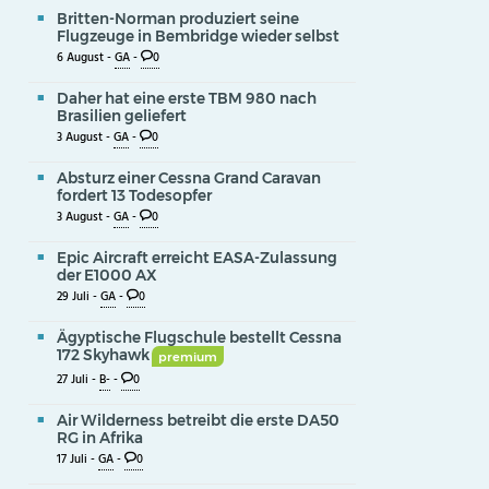
Britten-Norman produziert seine
Flugzeuge in Bembridge wieder selbst
6 August -
GA
-
0
Daher hat eine erste TBM 980 nach
Brasilien geliefert
3 August -
GA
-
0
Absturz einer Cessna Grand Caravan
fordert 13 Todesopfer
3 August -
GA
-
0
Epic Aircraft erreicht EASA-Zulassung
der E1000 AX
29 Juli -
GA
-
0
Ägyptische Flugschule bestellt Cessna
172 Skyhawk
premium
27 Juli -
B-
-
0
Air Wilderness betreibt die erste DA50
RG in Afrika
17 Juli -
GA
-
0