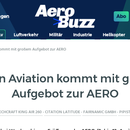
ngen
Abo
Av
Luftverkehr
Militär
Industrie
Helikopter
 kommt mit großem Aufgebot zur AERO
on Aviation kommt mit 
Aufgebot zur AERO
ECHCRAFT KING AIR 260
-
CITATION LATITUDE
-
FAIRNAMIC GMBH
-
PIPIS