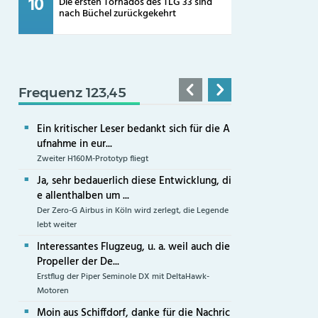
Die ersten Tornados des TLG 33 sind
nach Büchel zurückgekehrt
Frequenz 123,45
Ein kritischer Leser bedankt sich für die A
ufnahme in eur...
Zweiter H160M-Prototyp fliegt
Ja, sehr bedauerlich diese Entwicklung, di
e allenthalben um ...
Der Zero-G Airbus in Köln wird zerlegt, die Legende
lebt weiter
Interessantes Flugzeug, u. a. weil auch die
Propeller der De...
Erstflug der Piper Seminole DX mit DeltaHawk-
Motoren
Moin aus Schiffdorf, danke für die Nachric