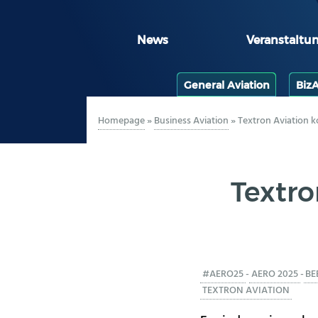
News
Veranstaltu
General Aviation
Biz
Homepage
»
Business Aviation
»
Textron Aviation
Textr
#AERO25
-
AERO 2025
-
BE
TEXTRON AVIATION