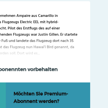
ernehmen Ampaire aus Camarillo in
s Flugzeugs Electric EEL mit hybrid-
ht. Pilot des Erstflugs des auf einer
nden Flugzeugs war Justin Gillen. Er startete
00 Fuß und landete das Flugzeug dort nach 35
at das Flugzeug nun Hawai’i Bird genannt, da
den soll. Dort wird es...
Abonennten vorbehalten
Möchten Sie Premium-
Abonnent werden?