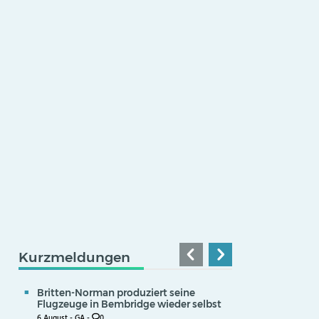
Kurzmeldungen
Britten-Norman produziert seine
Flugzeuge in Bembridge wieder selbst
6 August -
GA
-
0