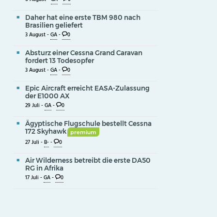
Daher hat eine erste TBM 980 nach
Brasilien geliefert
3 August -
GA
-
0
Absturz einer Cessna Grand Caravan
fordert 13 Todesopfer
3 August -
GA
-
0
Epic Aircraft erreicht EASA-Zulassung
der E1000 AX
29 Juli -
GA
-
0
Ägyptische Flugschule bestellt Cessna
172 Skyhawk
premium
27 Juli -
B-
-
0
Air Wilderness betreibt die erste DA50
RG in Afrika
17 Juli -
GA
-
0