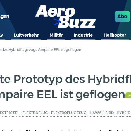
ngen
Abo
Av
Luftverkehr
Militär
Industrie
Helikopter
 des Hybridflugzeugs Ampaire EEL ist geflogen
te Prototyp des Hybrid
paire EEL ist geflogen
p
ECTRIC EEL
-
ELEKTROFLUG
-
ELEKTROFLUGZEUG
-
HAWAI'I BIRD
-
HYBRID