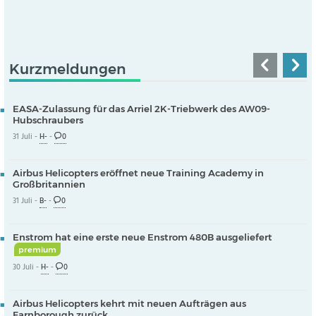
Kurzmeldungen
EASA-Zulassung für das Arriel 2K-Triebwerk des AW09-
Hubschraubers
31 Juli -
H-
-
0
Airbus Helicopters eröffnet neue Training Academy in
Großbritannien
31 Juli -
B-
-
0
Enstrom hat eine erste neue Enstrom 480B ausgeliefert
premium
30 Juli -
H-
-
0
Airbus Helicopters kehrt mit neuen Aufträgen aus
Farnborough zurück