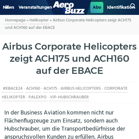
News
Veranstaltungen
Abo
Identifikation
Homepage
»
Helikopter
»
Airbus Corporate Helicopters zeigt ACH175
GENERAL AVIATION
und ACH160 auf der EBACE
BIZAV
Airbus Corporate Helicopters
zeigt ACH175 und ACH160
LUFTVERKEHR
auf der EBACE
MILITÄR
#EBACE24
-
ACH160
-
ACH175
-
AIRBUS HELICOPTERS
-
CORPORATE
INDUSTRIE
HELIKOPTER
-
PALEXPO
-
VIP-HUBSCHRAUBER
HELIKOPTER
In der Business Aviation kommen nicht nur
Flächenflugzeuge zum Einsatz, sondern auch
BERUFE
Hubschrauber, um die Transportbedürfnisse der
anspruchsvollen Kunden zu erfüllen. Airbus
AERO-KULTUR