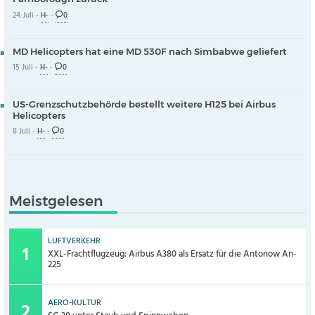
24 Juli -
H-
-
0
MD Helicopters hat eine MD 530F nach Simbabwe geliefert
15 Juli -
H-
-
0
US-Grenzschutzbehörde bestellt weitere H125 bei Airbus
Helicopters
8 Juli -
H-
-
0
Meistgelesen
LUFTVERKEHR
XXL-Frachtflugzeug: Airbus A380 als Ersatz für die Antonow An-
225
AERO-KULTUR