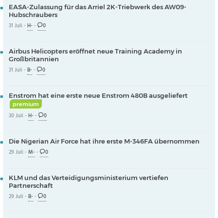
EASA-Zulassung für das Arriel 2K-Triebwerk des AW09-
Hubschraubers
31 Juli -
H-
-
0
Airbus Helicopters eröffnet neue Training Academy in
Großbritannien
31 Juli -
B-
-
0
Enstrom hat eine erste neue Enstrom 480B ausgeliefert
premium
30 Juli -
H-
-
0
Die Nigerian Air Force hat ihre erste M-346FA übernommen
29 Juli -
M-
-
0
KLM und das Verteidigungsministerium vertiefen
Partnerschaft
29 Juli -
B-
-
0