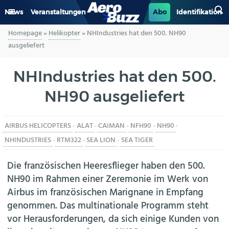
News
Veranstaltungen
Abo
Identifikation
Homepage
»
Helikopter
»
NHIndustries hat den 500. NH90
GENERAL AVIATION
ausgeliefert
BIZAV
NHIndustries hat den 500.
NH90 ausgeliefert
LUFTVERKEHR
MILITÄR
AIRBUS HELICOPTERS
-
ALAT
-
CAIMAN
-
NFH90
-
NH90
-
NHINDUSTRIES
-
RTM322
-
SEA LION
-
SEA TIGER
INDUSTRIE
Die französischen Heeresflieger haben den 500.
HELIKOPTER
NH90 im Rahmen einer Zeremonie im Werk von
Airbus im französischen Marignane in Empfang
BERUFE
genommen. Das multinationale Programm steht
vor Herausforderungen, da sich einige Kunden von
AERO-KULTUR