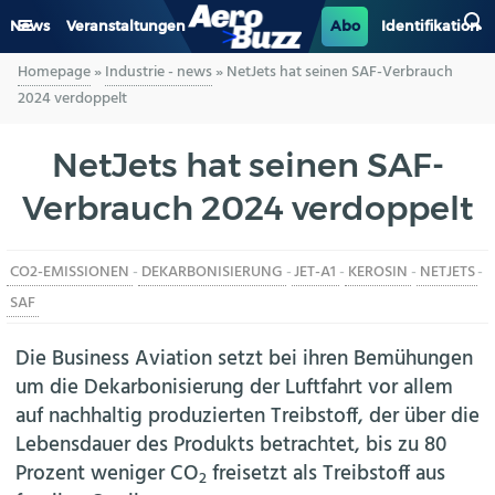
News
Veranstaltungen
Abo
Identifikation
Homepage
»
Industrie - news
»
NetJets hat seinen SAF-Verbrauch
GENERAL AVIATION
2024 verdoppelt
BIZAV
NetJets hat seinen SAF-
Verbrauch 2024 verdoppelt
LUFTVERKEHR
MILITÄR
CO2-EMISSIONEN
-
DEKARBONISIERUNG
-
JET-A1
-
KEROSIN
-
NETJETS
-
SAF
INDUSTRIE
Die Business Aviation setzt bei ihren Bemühungen
HELIKOPTER
um die Dekarbonisierung der Luftfahrt vor allem
auf nachhaltig produzierten Treibstoff, der über die
BERUFE
Lebensdauer des Produkts betrachtet, bis zu 80
Prozent weniger CO
freisetzt als Treibstoff aus
2
AERO-KULTUR