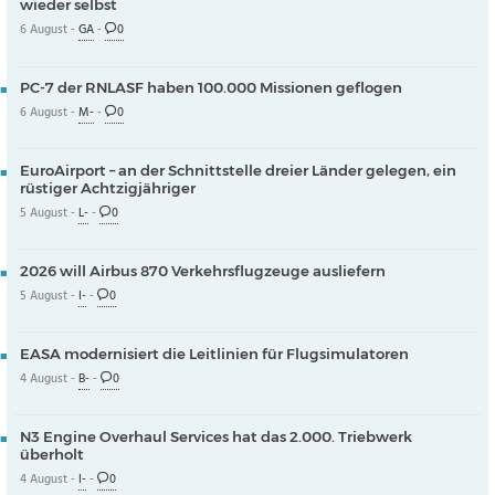
wieder selbst
6 August -
GA
-
0
PC-7 der RNLASF haben 100.000 Missionen geflogen
6 August -
M-
-
0
EuroAirport – an der Schnittstelle dreier Länder gelegen, ein
rüstiger Achtzigjähriger
5 August -
L-
-
0
2026 will Airbus 870 Verkehrsflugzeuge ausliefern
5 August -
I-
-
0
EASA modernisiert die Leitlinien für Flugsimulatoren
4 August -
B-
-
0
N3 Engine Overhaul Services hat das 2.000. Triebwerk
überholt
4 August -
I-
-
0