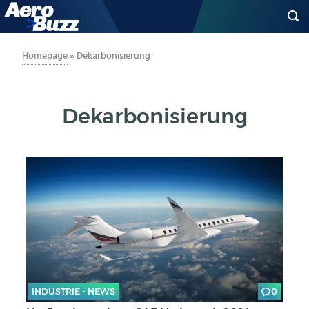
GENERAL AVIATION
Homepage
»
Dekarbonisierung
BIZAV
Dekarbonisierung
LUFTVERKEHR
MILITÄR
INDUSTRIE
HELIKOPTER
BERUFE
INDUSTRIE - NEWS
0
AERO-KULTUR