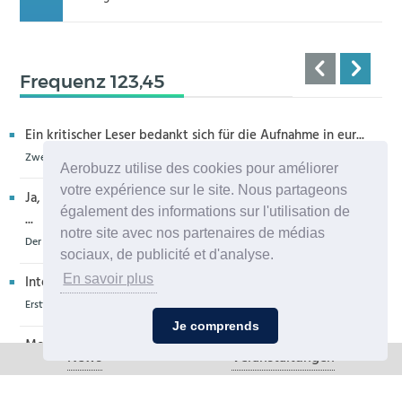
Frequenz 123,45
Ein kritischer Leser bedankt sich für die Aufnahme in eur...
Zweiter H160M-Prototyp fliegt
Aerobuzz utilise des cookies pour améliorer
votre expérience sur le site. Nous partageons
Ja, sehr bedauerlich diese Entwicklung, die allenthalben um
également des informations sur l'utilisation de
...
notre site avec nos partenaires de médias
Der Zero-G Airbus in Köln wird zerlegt, die Legende lebt weiter
sociaux, de publicité et d'analyse.
En savoir plus
Interessantes Flugzeug, u. a. weil auch die Propeller der De...
Erstflug der Piper Seminole DX mit DeltaHawk-Motoren
Je comprends
Moin aus Schiffdorf, danke für die Nachricht. Ich meine,da...
News
Veranstaltungen
PZL Mielec fertigt die ersten S-70 Firehawk