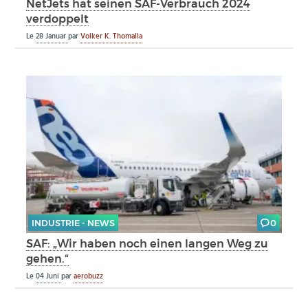
NetJets hat seinen SAF-Verbrauch 2024
verdoppelt
Le
28 Januar
par
Volker K. Thomalla
INDUSTRIE - NEWS
0
SAF: „Wir haben noch einen langen Weg zu
gehen.“
Le
04 Juni
par
aerobuzz