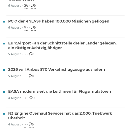
6 August -
GA
-
0
PC-7 der RNLASF haben 100.000 Missionen geflogen
6 August -
M-
-
0
EuroAirport – an der Schnittstelle dreier Länder gelegen,
ein rüstiger Achtzigjähriger
5 August -
L-
-
0
2026 will Airbus 870 Verkehrsflugzeuge ausliefern
5 August -
I-
-
0
EASA modernisiert die Leitlinien für Flugsimulatoren
4 August -
B-
-
0
N3 Engine Overhaul Services hat das 2.000. Triebwerk
überholt
4 August -
I-
-
0