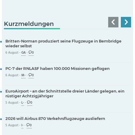
Kurzmeldungen
Britten-Norman produziert seine Flugzeuge in Bembridge
wieder selbst
6 August -
GA
-
0
PC-7 der RNLASF haben 100.000 Missionen geflogen
6 August -
M-
-
0
EuroAirport – an der Schnittstelle dreier Länder gelegen, ein
rüstiger Achtzigjähriger
5 August -
L-
-
0
2026 will Airbus 870 Verkehrsflugzeuge ausliefern
5 August -
I-
-
0