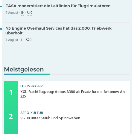
EASA modernisiert die Leitlinien für Flugsimulatoren
4 August -
B-
-
0
N3 Engine Overhaul Services hat das 2.000. Triebwerk
überholt
4 August -
I-
-
0
Meistgelesen
LUFTVERKEHR
XXL-Frachtflugzeug: Airbus A380 als Ersatz für die Antonow An-
225
AERO-KULTUR
SG 38 unter Staub und Spinnweben