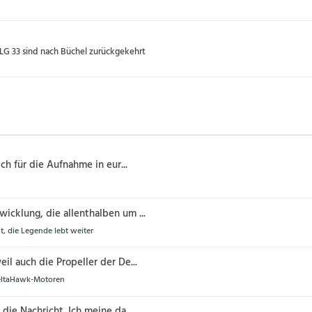
TLG 33 sind nach Büchel zurückgekehrt
ich für die Aufnahme in eur...
wicklung, die allenthalben um ...
t, die Legende lebt weiter
eil auch die Propeller der De...
DeltaHawk-Motoren
 die Nachricht. Ich meine,da...