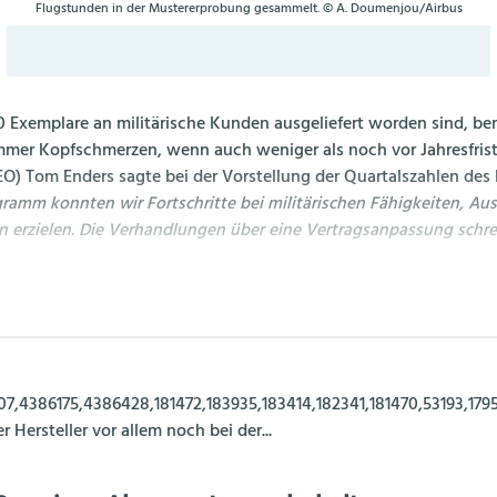
Flugstunden in der Mustererprobung gesammelt. © A. Doumenjou/Airbus
0 Exemplare an militärische Kunden ausgeliefert worden sind, b
mer Kopfschmerzen, wenn auch weniger als noch vor Jahresfrist
O) Tom Enders sagte bei der Vorstellung der Quartalszahlen des H
amm konnten wir Fortschritte bei militärischen Fähigkeiten, Au
rzielen. Die Verhandlungen über eine Vertragsanpassung schrei
7,4386175,4386428,181472,183935,183414,182341,181470,53193,179
 Hersteller vor allem noch bei der...