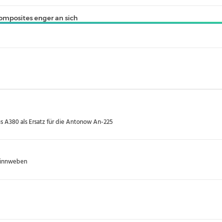
omposites enger an sich
s A380 als Ersatz für die Antonow An-225
pinnweben