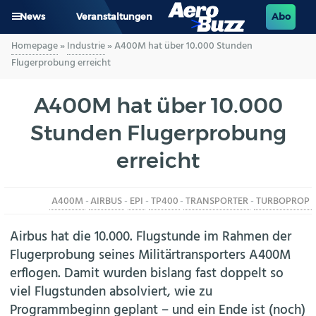
News
Veranstaltungen
Abo
Homepage
»
Industrie
»
A400M hat über 10.000 Stunden
GENERAL AVIATION
Flugerprobung erreicht
BIZAV
A400M hat über 10.000
Stunden Flugerprobung
LUFTVERKEHR
erreicht
MILITÄR
A400M
-
AIRBUS
-
EPI
-
TP400
-
TRANSPORTER
-
TURBOPROP
INDUSTRIE
Airbus hat die 10.000. Flugstunde im Rahmen der
HELIKOPTER
Flugerprobung seines Militärtransporters A400M
erflogen. Damit wurden bislang fast doppelt so
BERUFE
viel Flugstunden absolviert, wie zu
Programmbeginn geplant – und ein Ende ist (noch)
AERO-KULTUR