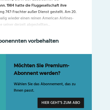
n. 1984 hatte die Fluggesellschaft ihre
ing 747-Frachter außer Dienst gestellt. Am 20.
alig wieder einen reinen American Airlines-
seiner derzeit abgestellten...
Abonennten vorbehalten
Möchten Sie Premium-
Abonnent werden?
Wählen Sie das Abonnement, das zu
Ihnen passt.
HIER GEHT’S ZUM ABO