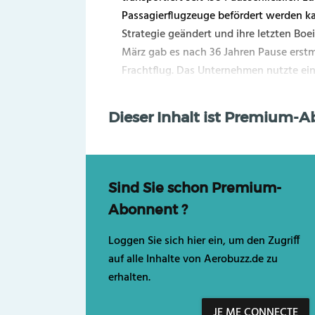
Passagierflugzeuge befördert werden kan
Strategie geändert und ihre letzten Boe
März gab es nach 36 Jahren Pause erstm
Frachtflug. Das Unternehmen nutzte eine 
Dieser Inhalt ist Premium-
Sind Sie schon Premium-
Abonnent ?
Loggen Sie sich hier ein, um den Zugriff
auf alle Inhalte von Aerobuzz.de zu
erhalten.
JE ME CONNECTE