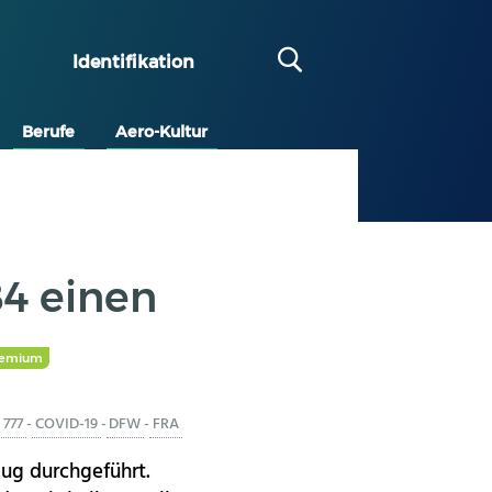
Identifikation
Berufe
Aero-Kultur
84 einen
remium
777
-
COVID-19
-
DFW
-
FRA
lug durchgeführt.