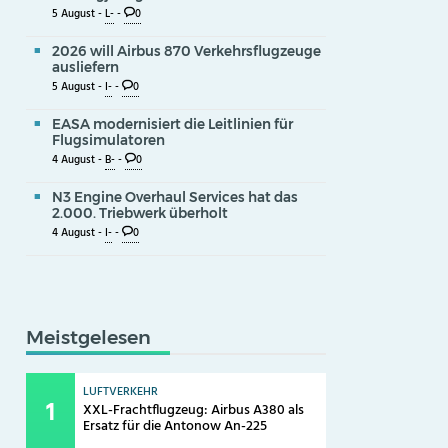
5 August -
L-
-
0
2026 will Airbus 870 Verkehrsflugzeuge
ausliefern
5 August -
I-
-
0
EASA modernisiert die Leitlinien für
Flugsimulatoren
4 August -
B-
-
0
N3 Engine Overhaul Services hat das
2.000. Triebwerk überholt
4 August -
I-
-
0
Meistgelesen
LUFTVERKEHR
XXL-Frachtflugzeug: Airbus A380 als
Ersatz für die Antonow An-225