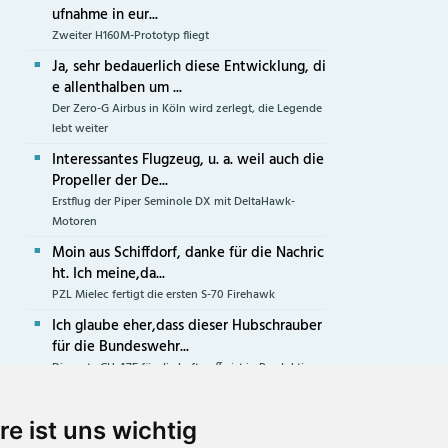
ufnahme in eur...
Zweiter H160M-Prototyp fliegt
Ja, sehr bedauerlich diese Entwicklung, di
e allenthalben um ...
Der Zero-G Airbus in Köln wird zerlegt, die Legende
lebt weiter
Interessantes Flugzeug, u. a. weil auch die
Propeller der De...
Erstflug der Piper Seminole DX mit DeltaHawk-
Motoren
Moin aus Schiffdorf, danke für die Nachric
ht. Ich meine,da...
PZL Mielec fertigt die ersten S-70 Firehawk
Ich glaube eher,dass dieser Hubschrauber
für die Bundeswehr...
Die erste CH-47F für die Luftwaffe ist in Produktion
re ist uns wichtig