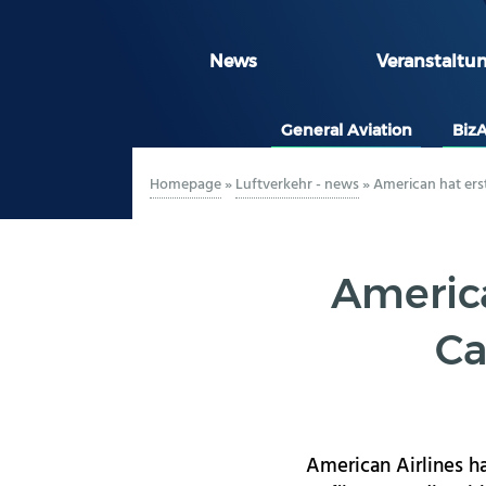
News
Veranstaltu
General Aviation
Biz
Homepage
»
Luftverkehr - news
»
American hat ers
America
Ca
American Airlines ha