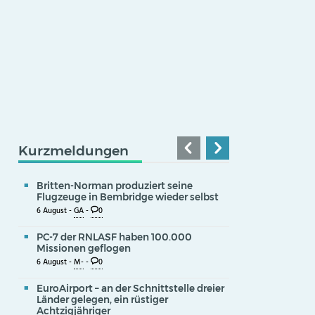
Kurzmeldungen
Britten-Norman produziert seine
Flugzeuge in Bembridge wieder selbst
6 August -
GA
-
0
PC-7 der RNLASF haben 100.000
Missionen geflogen
6 August -
M-
-
0
EuroAirport – an der Schnittstelle dreier
Länder gelegen, ein rüstiger
Achtzigjähriger