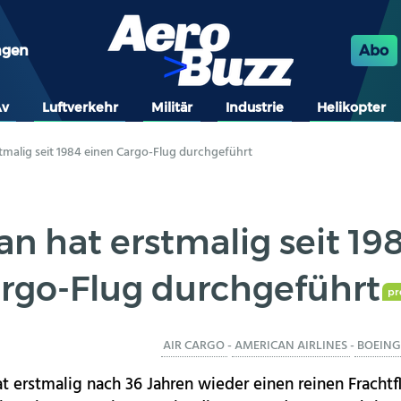
ngen
Abo
Av
Luftverkehr
Militär
Industrie
Helikopter
tmalig seit 1984 einen Cargo-Flug durchgeführt
n hat erstmalig seit 19
rgo-Flug durchgeführt
p
AIR CARGO
-
AMERICAN AIRLINES
-
BOEING 
t erstmalig nach 36 Jahren wieder einen reinen Frachtf