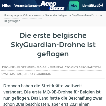
News
Veranstaltungen
Abo
Identifikation
Homepage
»
Militär - news
»
Die erste belgische SkyGuardian-Drohne
GENERAL AVIATION
ist geflogen
BIZAV
Die erste belgische
SkyGuardian-Drohne ist
LUFTVERKEHR
geflogen
MILITÄR
DROHNE
-
FLORENNES
-
GA-ASI
-
GENERAL ATOMICS AERONAUTICAL
INDUSTRIE
SYSTEMS
-
MQ-9B
-
SKYGUARDIAN
HELIKOPTER
Drohnen haben die Streitkräfte weltweit
verändert. Die erste MQ-9B-Drohne für Belgien ist
BERUFE
nun geflogen. Das Land hatte die Beschaffung zwar
schon 2018 beschlossen, aber erst 2021 einen
AERO-KULTUR