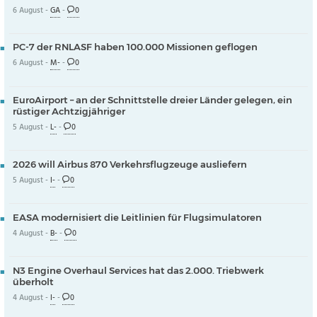
6 August -
GA
-
0
PC-7 der RNLASF haben 100.000 Missionen geflogen
6 August -
M-
-
0
EuroAirport – an der Schnittstelle dreier Länder gelegen, ein
rüstiger Achtzigjähriger
5 August -
L-
-
0
2026 will Airbus 870 Verkehrsflugzeuge ausliefern
5 August -
I-
-
0
EASA modernisiert die Leitlinien für Flugsimulatoren
4 August -
B-
-
0
N3 Engine Overhaul Services hat das 2.000. Triebwerk
überholt
4 August -
I-
-
0