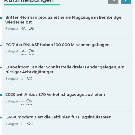
Britten-Norman produziert seine Flugzeuge in Bembridge
wieder selbst
6 August -
GA
-
0
PC-7 der RNLASF haben 100.000 Missionen geflogen
6 August -
M-
-
0
EuroAirport – an der Schnittstelle dreier Länder gelegen, ein
rüstiger Achtzigjähriger
5 August -
L-
-
0
2026 will Airbus 870 Verkehrsflugzeuge ausliefern
5 August -
I-
-
0
EASA modernisiert die Leitlinien für Flugsimulatoren
4 August -
B-
-
0