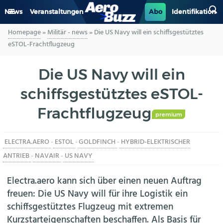
News
Veranstaltungen
Abo
Identifikation
Homepage
»
Militär - news
»
Die US Navy will ein schiffsgestütztes
GENERAL AVIATION
eSTOL-Frachtflugzeug
BIZAV
Die US Navy will ein
schiffsgestütztes eSTOL-
LUFTVERKEHR
Frachtflugzeug
MILITÄR
premium
ELECTRA.AERO
-
ESTOL
-
GOLDFINCH
-
HYBRID-ELEKTRISCHER
INDUSTRIE
ANTRIEB
-
NAVAIR
-
US NAVY
HELIKOPTER
Electra.aero kann sich über einen neuen Auftrag
freuen: Die US Navy will für ihre Logistik ein
BERUFE
schiffsgestütztes Flugzeug mit extremen
Kurzstarteigenschaften beschaffen. Als Basis für
AERO-KULTUR