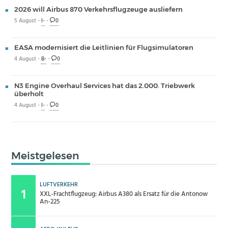
2026 will Airbus 870 Verkehrsflugzeuge ausliefern
5 August -
I-
-
0
EASA modernisiert die Leitlinien für Flugsimulatoren
4 August -
B-
-
0
N3 Engine Overhaul Services hat das 2.000. Triebwerk
überholt
4 August -
I-
-
0
Meistgelesen
LUFTVERKEHR
XXL-Frachtflugzeug: Airbus A380 als Ersatz für die Antonow
An-225