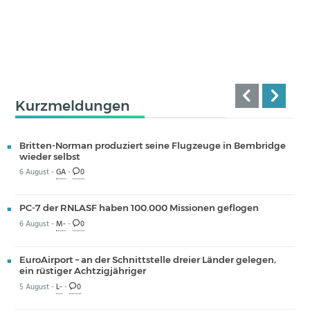
Kurzmeldungen
Britten-Norman produziert seine Flugzeuge in Bembridge
wieder selbst
6 August -
GA
-
0
PC-7 der RNLASF haben 100.000 Missionen geflogen
6 August -
M-
-
0
EuroAirport – an der Schnittstelle dreier Länder gelegen,
ein rüstiger Achtzigjähriger
5 August -
L-
-
0