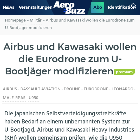
News
Veranstaltungen
Abo
Identifikation
Homepage
»
Militär
»
Airbus und Kawasaki wollen die Eurodrone zum
GENERAL AVIATION
U-Bootjäger modifizieren
BIZAV
Airbus und Kawasaki wollen
die Eurodrone zum U-
LUFTVERKEHR
Bootjäger modifizieren
MILITÄR
premium
AIRBUS
-
DASSAULT AVIATION
-
DROHNE
-
EURODRONE
-
LEONARDO
-
INDUSTRIE
MALE-RPAS
-
U950
HELIKOPTER
Die japanischen Selbstverteidigungsstreitkräfte
haben Bedarf an einem unbemannten System zur
BERUFE
U-Bootjagd. Airbus und Kawasaki Heavy Industries
(KHI) wollen gemeinsam prüfen, wie die U950
AERO-KULTUR