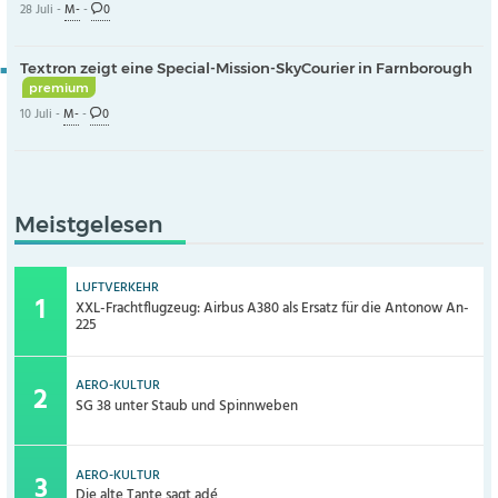
28 Juli -
M-
-
0
Textron zeigt eine Special-Mission-SkyCourier in Farnborough
premium
10 Juli -
M-
-
0
Meistgelesen
LUFTVERKEHR
XXL-Frachtflugzeug: Airbus A380 als Ersatz für die Antonow An-
225
AERO-KULTUR
SG 38 unter Staub und Spinnweben
AERO-KULTUR
Die alte Tante sagt adé