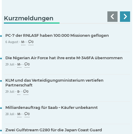
Kurzmeldungen
PC-7 der RNLASF haben 100.000 Missionen geflogen
6 August -
M-
-
0
Die Nigerian Air Force hat ihre erste M-346FA übernommen
29 Juli -
M-
-
0
KLM und das Verteidigungsministerium vertiefen
Partnerschaft
29 Juli -
B-
-
0
Milliardenauftrag für Saab – Käufer unbekannt
28 Juli -
M-
-
0
Zwei Gulfstream G280 für die Japan Coast Guard