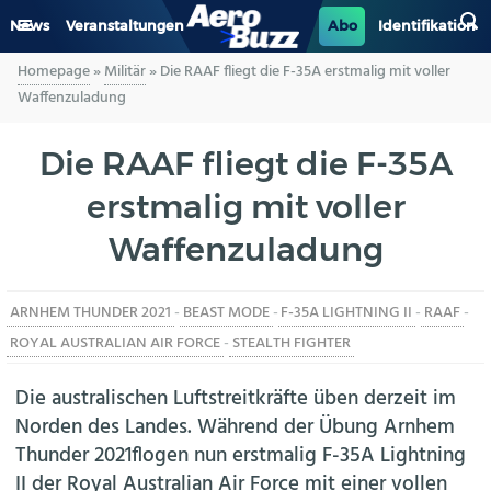
News
Veranstaltungen
Abo
Identifikation
Homepage
»
Militär
»
Die RAAF fliegt die F-35A erstmalig mit voller
GENERAL AVIATION
Waffenzuladung
BIZAV
Die RAAF fliegt die F-35A
erstmalig mit voller
LUFTVERKEHR
Waffenzuladung
MILITÄR
ARNHEM THUNDER 2021
-
BEAST MODE
-
F-35A LIGHTNING II
-
RAAF
-
INDUSTRIE
ROYAL AUSTRALIAN AIR FORCE
-
STEALTH FIGHTER
HELIKOPTER
Die australischen Luftstreitkräfte üben derzeit im
Norden des Landes. Während der Übung Arnhem
BERUFE
Thunder 2021flogen nun erstmalig F-35A Lightning
II der Royal Australian Air Force mit einer vollen
AERO-KULTUR