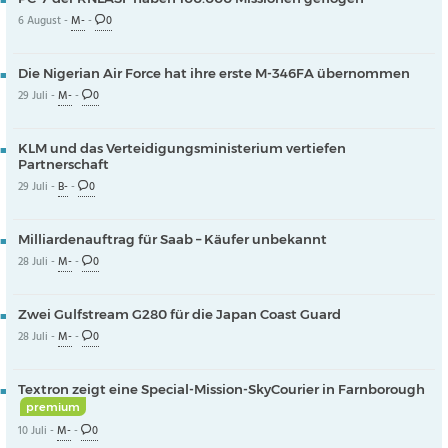
6 August -
M-
-
0
Die Nigerian Air Force hat ihre erste M-346FA übernommen
29 Juli -
M-
-
0
KLM und das Verteidigungsministerium vertiefen
Partnerschaft
29 Juli -
B-
-
0
Milliardenauftrag für Saab – Käufer unbekannt
28 Juli -
M-
-
0
Zwei Gulfstream G280 für die Japan Coast Guard
28 Juli -
M-
-
0
Textron zeigt eine Special-Mission-SkyCourier in Farnborough
premium
10 Juli -
M-
-
0