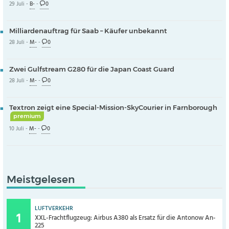
29 Juli -
B-
-
0
Milliardenauftrag für Saab – Käufer unbekannt
28 Juli -
M-
-
0
Zwei Gulfstream G280 für die Japan Coast Guard
28 Juli -
M-
-
0
Textron zeigt eine Special-Mission-SkyCourier in Farnborough
premium
10 Juli -
M-
-
0
Meistgelesen
LUFTVERKEHR
XXL-Frachtflugzeug: Airbus A380 als Ersatz für die Antonow An-
225