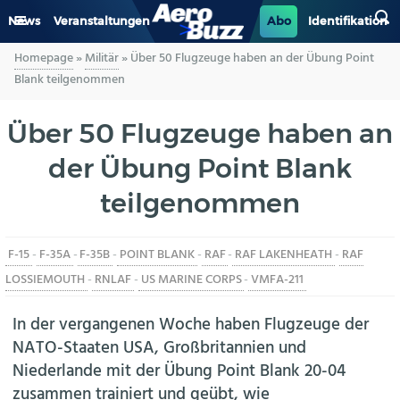
News
Veranstaltungen
Abo
Identifikation
Homepage
»
Militär
»
Über 50 Flugzeuge haben an der Übung Point
GENERAL AVIATION
Blank teilgenommen
BIZAV
Über 50 Flugzeuge haben an
der Übung Point Blank
LUFTVERKEHR
teilgenommen
MILITÄR
F-15
-
F-35A
-
F-35B
-
POINT BLANK
-
RAF
-
RAF LAKENHEATH
-
RAF
INDUSTRIE
LOSSIEMOUTH
-
RNLAF
-
US MARINE CORPS
-
VMFA-211
HELIKOPTER
In der vergangenen Woche haben Flugzeuge der
NATO-Staaten USA, Großbritannien und
BERUFE
Niederlande mit der Übung Point Blank 20-04
zusammen trainiert und geübt, wie
AERO-KULTUR