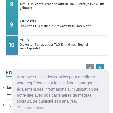
Airbus Helicopters hat den dritten H140-Prototyp in die Luft
gebracht
HELIKOPTER
Die erste CH-47F für die Luftwaffe ist in Produktion
MILITÄR
Die ersten Tornados des TLG 33 sind nach Büchel
zurückgekehrt
Frequenz 123,45
Aerobuzz utilise des cookies pour améliorer
votre expérience sur le site. Nous partageons
Ein kritischer Leser bedankt sich für die Aufnahme in eur...
également des informations sur l'utilisation de
Zweiter H160M-Prototyp fliegt
notre site avec nos partenaires de médias
sociaux, de publicité et d'analyse.
Ja, sehr bedauerlich diese Entwicklung, die allenthalben um
En savoir plus
...