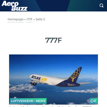
GENERAL AVIATION
Homepage
»
777F
»
Seite 2
BIZAV
777F
LUFTVERKEHR
MILITÄR
INDUSTRIE
HELIKOPTER
BERUFE
LUFTVERKEHR - NEWS
0
AERO-KULTUR