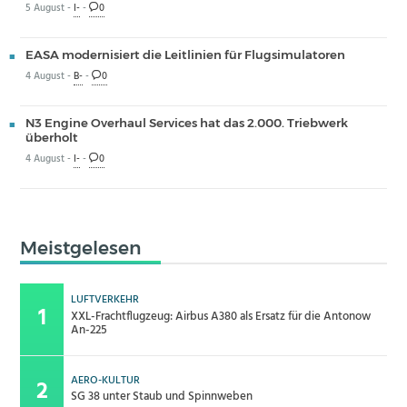
5 August -
I-
-
0
EASA modernisiert die Leitlinien für Flugsimulatoren
4 August -
B-
-
0
N3 Engine Overhaul Services hat das 2.000. Triebwerk
überholt
4 August -
I-
-
0
Meistgelesen
LUFTVERKEHR
XXL-Frachtflugzeug: Airbus A380 als Ersatz für die Antonow
An-225
AERO-KULTUR
SG 38 unter Staub und Spinnweben