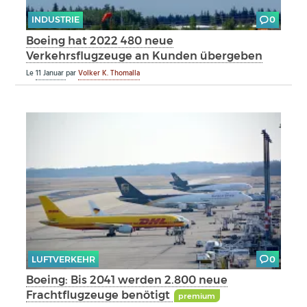
INDUSTRIE
0
Boeing hat 2022 480 neue
Verkehrsflugzeuge an Kunden übergeben
Le
11 Januar
par
Volker K. Thomalla
LUFTVERKEHR
0
Boeing: Bis 2041 werden 2.800 neue
Frachtflugzeuge benötigt
premium