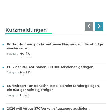
Kurzmeldungen
Britten-Norman produziert seine Flugzeuge in Bembridge
wieder selbst
6 August -
GA
-
0
PC-7 der RNLASF haben 100.000 Missionen geflogen
6 August -
M-
-
0
EuroAirport – an der Schnittstelle dreier Länder gelegen,
ein rüstiger Achtzigjähriger
5 August -
L-
-
0
2026 will Airbus 870 Verkehrsflugzeuge ausliefern