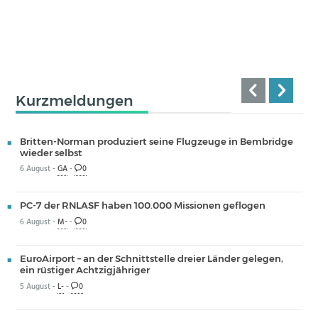
Kurzmeldungen
Britten-Norman produziert seine Flugzeuge in Bembridge
wieder selbst
6 August -
GA
-
0
PC-7 der RNLASF haben 100.000 Missionen geflogen
6 August -
M-
-
0
EuroAirport – an der Schnittstelle dreier Länder gelegen,
ein rüstiger Achtzigjähriger
5 August -
L-
-
0