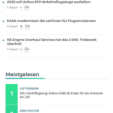
2026 will Airbus 870 Verkehrsflugzeuge ausliefern
5 August -
I-
-
0
EASA modernisiert die Leitlinien für Flugsimulatoren
4 August -
B-
-
0
N3 Engine Overhaul Services hat das 2.000. Triebwerk
überholt
4 August -
I-
-
0
Meistgelesen
LUFTVERKEHR
XXL-Frachtflugzeug: Airbus A380 als Ersatz für die Antonow
An-225
AERO-KULTUR