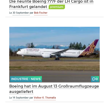
Die neunte Boeing 777F der LH Cargo ist in
Frankfurt gelandet
premium
Le
30 September
par
Bob Fischer
INDUSTRIE - NEWS
0
Boeing hat im August 13 Großraumflugzeuge
ausgeliefert
Le
14 September
par
Volker K. Thomalla