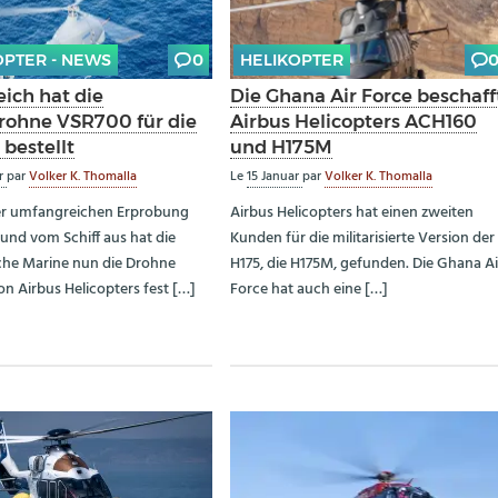
OPTER - NEWS
0
HELIKOPTER
ich hat die
Die Ghana Air Force beschaff
rohne VSR700 für die
Airbus Helicopters ACH160
bestellt
und H175M
ar
par
Volker K. Thomalla
Le
15 Januar
par
Volker K. Thomalla
er umfangreichen Erprobung
Airbus Helicopters hat einen zweiten
und vom Schiff aus hat die
Kunden für die militarisierte Version der
che Marine nun die Drohne
H175, die H175M, gefunden. Die Ghana Ai
n Airbus Helicopters fest […]
Force hat auch eine […]