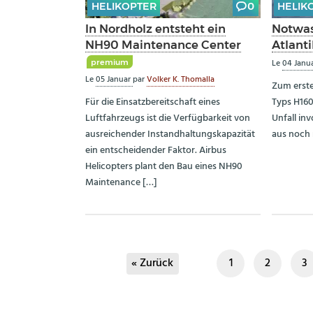
HELIKOPTER
0
HELIK
In Nordholz entsteht ein
Notwas
NH90 Maintenance Center
Atlanti
premium
Le
04 Janu
Le
05 Januar
par
Volker K. Thomalla
Zum erste
Für die Einsatzbereitschaft eines
Typs H160
Luftfahrzeugs ist die Verfügbarkeit von
Unfall inv
ausreichender Instandhaltungskapazität
aus noch 
ein entscheidender Faktor. Airbus
Helicopters plant den Bau eines NH90
Maintenance […]
« Zurück
1
2
3