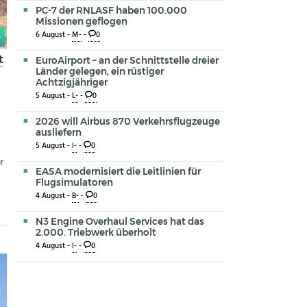
PC-7 der RNLASF haben 100.000
Missionen geflogen
6 August -
M-
-
0
0
t
EuroAirport – an der Schnittstelle dreier
Länder gelegen, ein rüstiger
Achtzigjähriger
5 August -
L-
-
0
2026 will Airbus 870 Verkehrsflugzeuge
ausliefern
5 August -
I-
-
0
r
EASA modernisiert die Leitlinien für
Flugsimulatoren
4 August -
B-
-
0
N3 Engine Overhaul Services hat das
2.000. Triebwerk überholt
4 August -
I-
-
0