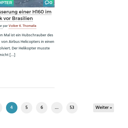
OPTER
0
serung einer H160 im
k vor Brasilien
ar
par
Volker K. Thomalla
n Mal ist ein Hubschrauber des
 von Airbus Helicopters in einen
olviert. Der Helikopter musste
nicht […]
4
5
6
…
53
Weiter »