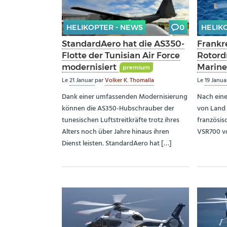
HELIKOPTER - NEWS
0
HELIK
StandardAero hat die AS350-
Frankre
Flotte der Tunisian Air Force
Rotord
modernisiert
Marine 
premium
Le
21 Januar
par
Volker K. Thomalla
Le
19 Janu
Dank einer umfassenden Modernisierung
Nach ein
können die AS350-Hubschrauber der
von Land 
tunesischen Luftstreitkräfte trotz ihres
französis
Alters noch über Jahre hinaus ihren
VSR700 vo
Dienst leisten. StandardAero hat […]