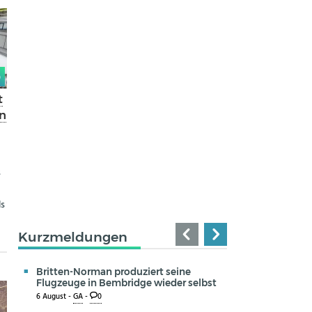
0
t
n
s
ls
Kurzmeldungen
Britten-Norman produziert seine
Flugzeuge in Bembridge wieder selbst
6 August -
GA
-
0