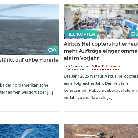
HELIKOPTER
Airbus Helicopters hat erneu
0
mehr Aufträge eingenomme
als im Vorjahr
erstärkt auf unbemannte
Le
27 Januar
par
Volker K. Thomalla
Das Jahr 2025 war für Airbus Helicopter
ein erfolgreiches Jahr. Der Hersteller
ist der nordamerikanische
konnte mehr Hubschrauber ausliefern a
ternehmen will dort aber […]
im Jahr zuvor. Da auch […]