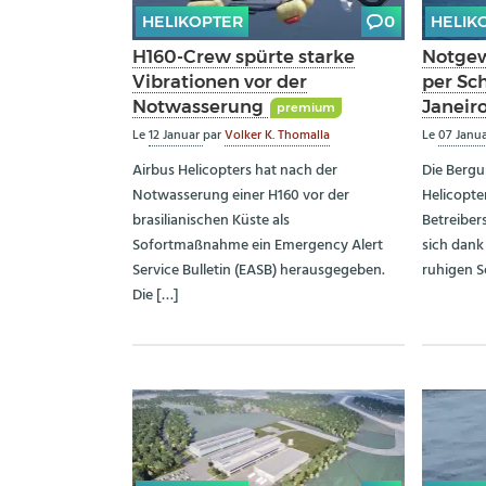
HELIKOPTER
0
HELIK
H160-Crew spürte starke
Notgew
Vibrationen vor der
per Sc
Notwasserung
Janeir
premium
Le
12 Januar
par
Volker K. Thomalla
Le
07 Janu
Airbus Helicopters hat nach der
Die Bergu
Notwasserung einer H160 vor der
Helicopte
brasilianischen Küste als
Betreiber
Sofortmaßnahme ein Emergency Alert
sich dan
Service Bulletin (EASB) herausgegeben.
ruhigen S
Die […]