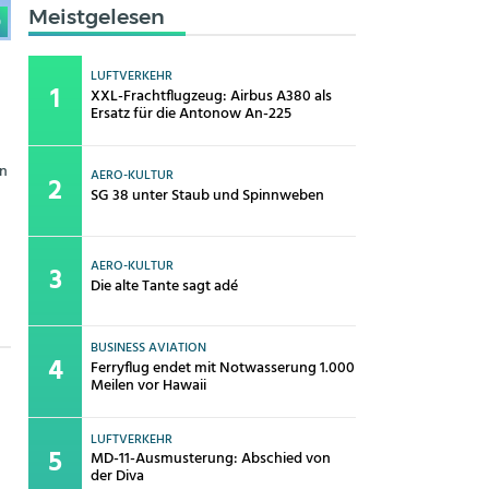
Meistgelesen
0
LUFTVERKEHR
XXL-Frachtflugzeug: Airbus A380 als
Ersatz für die Antonow An-225
un
AERO-KULTUR
SG 38 unter Staub und Spinnweben
]
AERO-KULTUR
Die alte Tante sagt adé
BUSINESS AVIATION
Ferryflug endet mit Notwasserung 1.000
Meilen vor Hawaii
LUFTVERKEHR
MD-11-Ausmusterung: Abschied von
der Diva