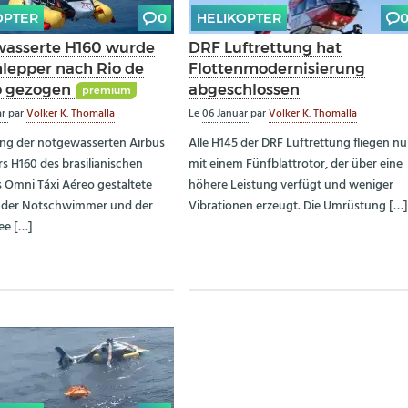
OPTER
0
HELIKOPTER
asserte H160 wurde
DRF Luftrettung hat
hlepper nach Rio de
Flottenmodernisierung
o gezogen
abgeschlossen
premium
ar
par
Volker K. Thomalla
Le
06 Januar
par
Volker K. Thomalla
ng der notgewasserten Airbus
Alle H145 der DRF Luftrettung fliegen n
rs H160 des brasilianischen
mit einem Fünfblattrotor, der über eine
s Omni Táxi Aéreo gestaltete
höhere Leistung verfügt und weniger
k der Notschwimmer und der
Vibrationen erzeugt. Die Umrüstung […
ee […]