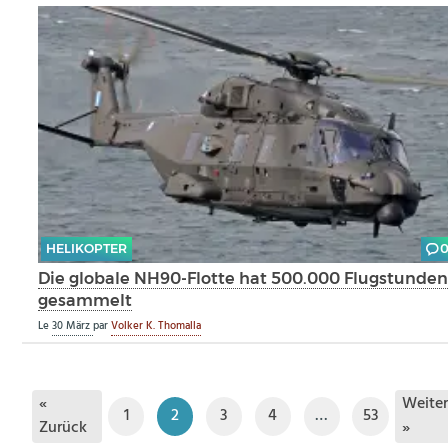
HELIKOPTER
Die globale NH90-Flotte hat 500.000 Flugstunde
gesammelt
Le
30 März
par
Volker K. Thomalla
«
Weite
1
2
3
4
…
53
Zurück
»