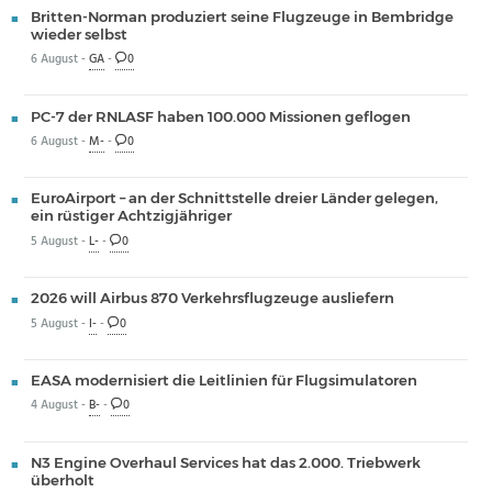
Britten-Norman produziert seine Flugzeuge in Bembridge
wieder selbst
6 August -
GA
-
0
PC-7 der RNLASF haben 100.000 Missionen geflogen
6 August -
M-
-
0
EuroAirport – an der Schnittstelle dreier Länder gelegen,
ein rüstiger Achtzigjähriger
5 August -
L-
-
0
2026 will Airbus 870 Verkehrsflugzeuge ausliefern
5 August -
I-
-
0
EASA modernisiert die Leitlinien für Flugsimulatoren
4 August -
B-
-
0
N3 Engine Overhaul Services hat das 2.000. Triebwerk
überholt