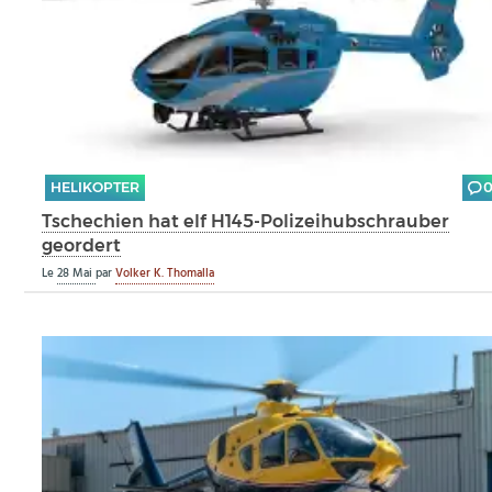
HELIKOPTER
Tschechien hat elf H145-Polizeihubschrauber
geordert
Le
28 Mai
par
Volker K. Thomalla