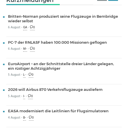
Britten-Norman produziert seine Flugzeuge in Bembridge
wieder selbst
6 August -
GA
-
0
PC-7 der RNLASF haben 100.000 Missionen geflogen
6 August -
M-
-
0
EuroAirport – an der Schnittstelle dreier Länder gelegen,
ein rüstiger Achtzigjähriger
5 August -
L-
-
0
2026 will Airbus 870 Verkehrsflugzeuge ausliefern
5 August -
I-
-
0
EASA modernisiert die Leitlinien für Flugsimulatoren
4 August -
B-
-
0