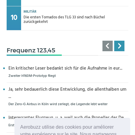
MILITÄR
Die ersten Tornados des TLG 33 sind nach Büchel
zurückgekehrt
Frequenz 123,45
Ein kritischer Leser bedankt sich für die Aufnahme in eur...
Zweiter H160M-Prototyp fliegt
Ja, sehr bedauerlich diese Entwicklung, die allenthalben um
...
Der Zero-G Airbus in Köln wird zerlegt, die Legende lebt weiter
Interessantes Flugzeug, u. a. weil auch die Propeller der De...
Erstflug der Piper Seminole DX mit DeltaHawk-Motoren
Aerobuzz utilise des cookies pour améliorer
votre expérience sur le site. Nous partageons