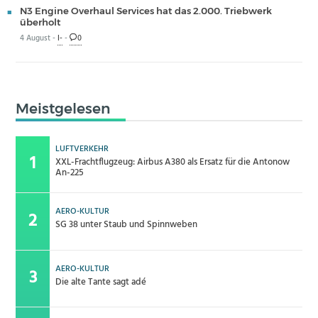
N3 Engine Overhaul Services hat das 2.000. Triebwerk
überholt
4 August -
I-
-
0
Meistgelesen
LUFTVERKEHR
XXL-Frachtflugzeug: Airbus A380 als Ersatz für die Antonow
An-225
AERO-KULTUR
SG 38 unter Staub und Spinnweben
AERO-KULTUR
Die alte Tante sagt adé