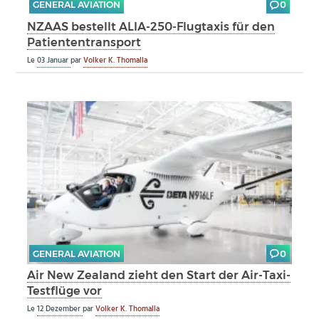
GENERAL AVIATION
0
NZAAS bestellt ALIA-250-Flugtaxis für den
Patiententransport
Le
03 Januar
par
Volker K. Thomalla
GENERAL AVIATION
0
Air New Zealand zieht den Start der Air-Taxi-
Testflüge vor
Le
12 Dezember
par
Volker K. Thomalla