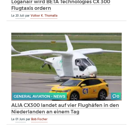
Loganair wird BETA Technologies CX 300
Flugtaxis ordern
Le
20 Juli
par
Volker K. Thomalla
GENERAL AVIATION - NEWS
0
ALIA CX300 landet auf vier Flughäfen in den
Niederlanden an einem Tag
Le
01 Juni
par
Bob Fischer