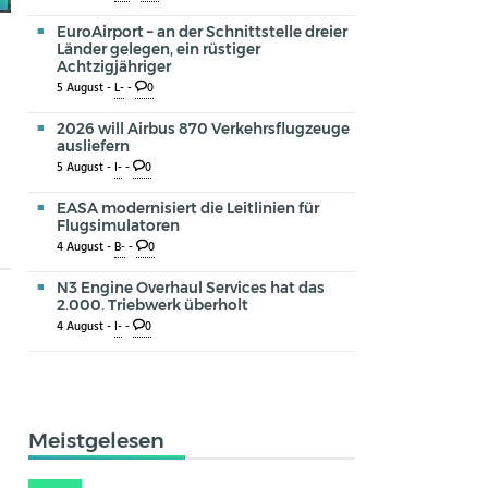
EuroAirport – an der Schnittstelle dreier
Länder gelegen, ein rüstiger
Achtzigjähriger
5 August -
L-
-
0
2026 will Airbus 870 Verkehrsflugzeuge
ausliefern
5 August -
I-
-
0
EASA modernisiert die Leitlinien für
Flugsimulatoren
4 August -
B-
-
0
N3 Engine Overhaul Services hat das
2.000. Triebwerk überholt
4 August -
I-
-
0
Meistgelesen