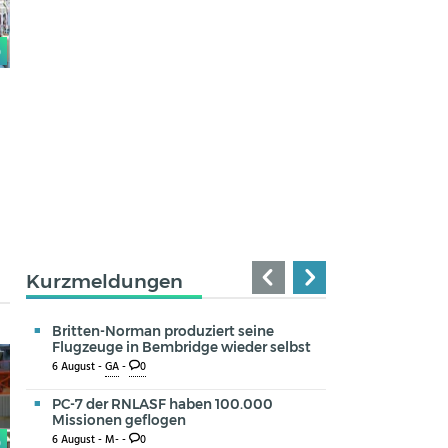
0
Kurzmeldungen
Britten-Norman produziert seine
Flugzeuge in Bembridge wieder selbst
6 August -
GA
-
0
PC-7 der RNLASF haben 100.000
Missionen geflogen
6 August -
M-
-
0
0