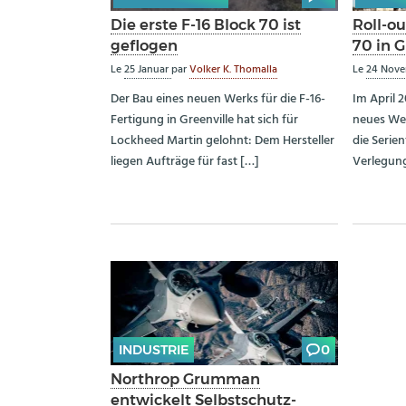
Die erste F-16 Block 70 ist
Roll-ou
geflogen
70 in G
Le
25 Januar
par
Volker K. Thomalla
Le
24 Nov
Der Bau eines neuen Werks für die F-16-
Im April 
Fertigung in Greenville hat sich für
neues Wer
Lockheed Martin gelohnt: Dem Hersteller
die Serie
liegen Aufträge für fast […]
Verlegung
INDUSTRIE
0
Northrop Grumman
entwickelt Selbstschutz-