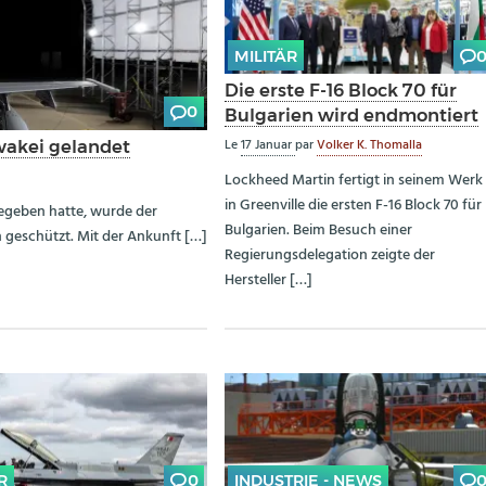
MILITÄR
Die erste F-16 Block 70 für
0
Bulgarien wird endmontiert
Le
17 Januar
par
Volker K. Thomalla
owakei gelandet
Lockheed Martin fertigt in seinem Werk
in Greenville die ersten F-16 Block 70 für
egeben hatte, wurde der
Bulgarien. Beim Besuch einer
geschützt. Mit der Ankunft […]
Regierungsdelegation zeigte der
Hersteller […]
R
0
INDUSTRIE - NEWS