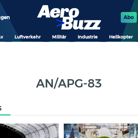
ngen
Abo
Av
Luftverkehr
Militär
Industrie
Helikopter
AN/APG-83
s