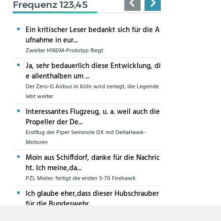
Frequenz 123,45
Ein kritischer Leser bedankt sich für die A
ufnahme in eur...
Zweiter H160M-Prototyp fliegt
Ja, sehr bedauerlich diese Entwicklung, di
e allenthalben um ...
Der Zero-G Airbus in Köln wird zerlegt, die Legende
lebt weiter
Interessantes Flugzeug, u. a. weil auch die
Propeller der De...
Erstflug der Piper Seminole DX mit DeltaHawk-
Motoren
Moin aus Schiffdorf, danke für die Nachric
ht. Ich meine,da...
PZL Mielec fertigt die ersten S-70 Firehawk
Ich glaube eher,dass dieser Hubschrauber
für die Bundeswehr...
Die erste CH-47F für die Luftwaffe ist in Produktion