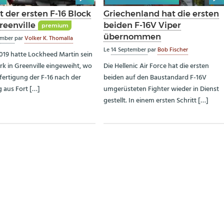
t der ersten F-16 Block
Griechenland hat die ersten
reenville
beiden F-16V Viper
premium
übernommen
ember
par
Volker K. Thomalla
Le
14 September
par
Bob Fischer
2019 hatte Lockheed Martin sein
k in Greenville eingeweiht, wo
Die Hellenic Air Force hat die ersten
nfertigung der F-16 nach der
beiden auf den Baustandard F-16V
 aus Fort […]
umgerüsteten Fighter wieder in Dienst
gestellt. In einem ersten Schritt […]