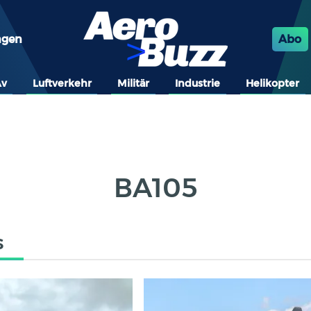
ngen
Abo
Av
Luftverkehr
Militär
Industrie
Helikopter
BA105
s