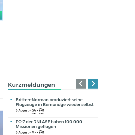
0
Kurzmeldungen
Britten-Norman produziert seine
Flugzeuge in Bembridge wieder selbst
6 August -
GA
-
0
PC-7 der RNLASF haben 100.000
Missionen geflogen
6 August -
M-
-
0