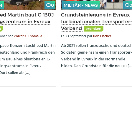
R
0
MILITÄR - NEWS
ed Martin baut C-130J-
Grundsteinlegung in Evreux
ngszentrum in Evreux
für binationalen Transporter
Verband
m
premium
ember
par
Volker K. Thomalla
Le
23 September
par
Bob Fischer
space-Konzern Lockheed Martin
Ab 2021 sollen französische und deutsc
eutschland und Frankreich den
Soldaten gemeinsam einen Transporter
um Bau eines binationalen C-
Verband in Evreux in der Normandie
ningszentrums in Evreux
bilden. Den Grundstein für die neu zu [
Dort sollen ab […]