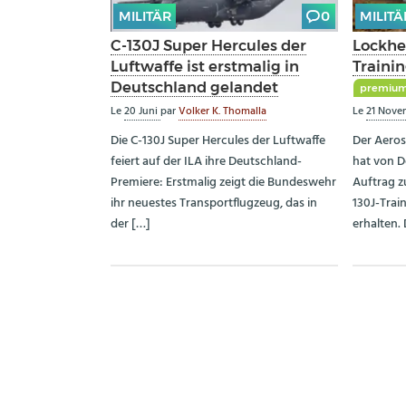
MILITÄR
0
MILITÄ
C-130J Super Hercules der
Lockhe
Luftwaffe ist erstmalig in
Traini
Deutschland gelandet
premiu
Le
20 Juni
par
Volker K. Thomalla
Le
21 Nov
Die C-130J Super Hercules der Luftwaffe
Der Aero
feiert auf der ILA ihre Deutschland-
hat von D
Premiere: Erstmalig zeigt die Bundeswehr
Auftrag z
ihr neuestes Transportflugzeug, das in
130J-Trai
der […]
erhalten. 