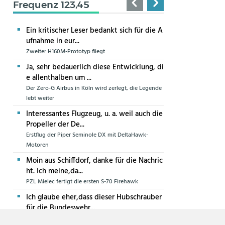
Frequenz 123,45
Ein kritischer Leser bedankt sich für die A
ufnahme in eur...
Zweiter H160M-Prototyp fliegt
Ja, sehr bedauerlich diese Entwicklung, di
e allenthalben um ...
Der Zero-G Airbus in Köln wird zerlegt, die Legende
lebt weiter
Interessantes Flugzeug, u. a. weil auch die
Propeller der De...
Erstflug der Piper Seminole DX mit DeltaHawk-
Motoren
Moin aus Schiffdorf, danke für die Nachric
ht. Ich meine,da...
PZL Mielec fertigt die ersten S-70 Firehawk
Ich glaube eher,dass dieser Hubschrauber
für die Bundeswehr...
Die erste CH-47F für die Luftwaffe ist in Produktion