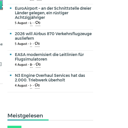
0
EuroAirport – an der Schnittstelle dreier
Länder gelegen, ein rüstiger
Achtzigjähriger
-
5 August -
L-
-
0
2026 will Airbus 870 Verkehrsflugzeuge
ausliefern
he
5 August -
I-
-
0
-
EASA modernisiert die Leitlinien für
Flugsimulatoren
…]
4 August -
B-
-
0
N3 Engine Overhaul Services hat das
2.000. Triebwerk überholt
4 August -
I-
-
0
Meistgelesen