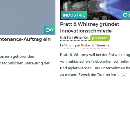
INDUSTRIE
Pratt & Whitney gründet
0
Innovationsschmiede
GatorWorks
premium
ntenance-Auftrag ein
Le
17 Juni
par
Volker K. Thomalla
Pratt & Whitney will bei der Entwicklun
Konzern gehörenden
von militärischen Triebwerken schneller
ur technischen Betreuung der
und agiler werden. Das Unternehmen ha
zu diesem Zweck die Tochterfirma […]