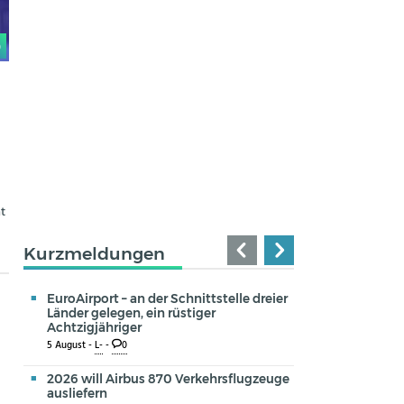
0
g
t
Kurzmeldungen
EuroAirport – an der Schnittstelle dreier
Länder gelegen, ein rüstiger
Achtzigjähriger
5 August -
L-
-
0
2026 will Airbus 870 Verkehrsflugzeuge
ausliefern