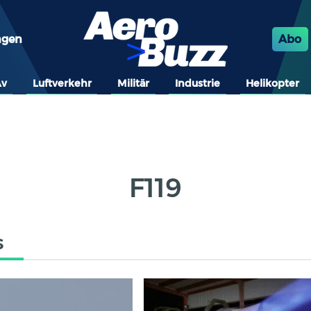
ngen
Abo
Av
Luftverkehr
Militär
Industrie
Helikopter
F119
s