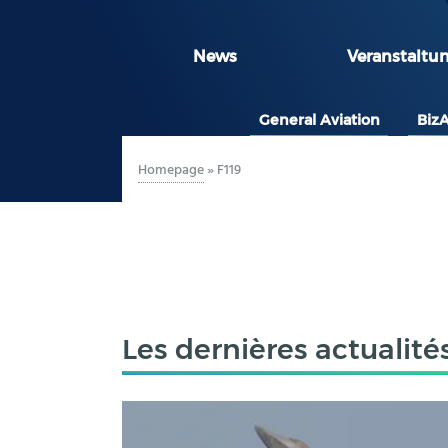
News
Veranstaltu
General Aviation
Biz
Homepage
»
F119
Les dernières actualité