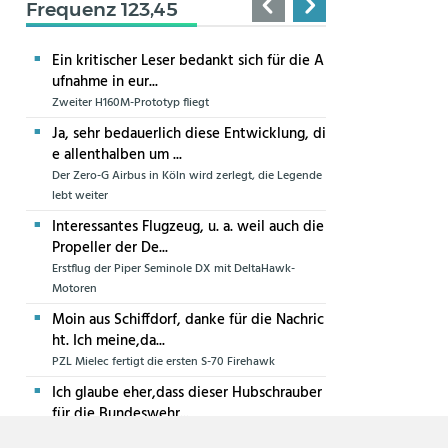
Frequenz 123,45
Ein kritischer Leser bedankt sich für die A
ufnahme in eur...
Zweiter H160M-Prototyp fliegt
Ja, sehr bedauerlich diese Entwicklung, di
e allenthalben um ...
Der Zero-G Airbus in Köln wird zerlegt, die Legende
lebt weiter
Interessantes Flugzeug, u. a. weil auch die
Propeller der De...
Erstflug der Piper Seminole DX mit DeltaHawk-
Motoren
Moin aus Schiffdorf, danke für die Nachric
ht. Ich meine,da...
PZL Mielec fertigt die ersten S-70 Firehawk
Ich glaube eher,dass dieser Hubschrauber
für die Bundeswehr...
Die erste CH-47F für die Luftwaffe ist in Produktion