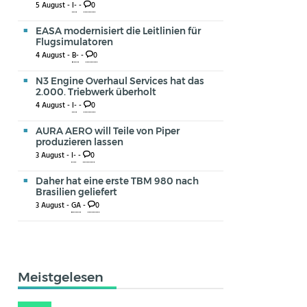
5 August -
I-
-
0
EASA modernisiert die Leitlinien für
Flugsimulatoren
4 August -
B-
-
0
N3 Engine Overhaul Services hat das
2.000. Triebwerk überholt
4 August -
I-
-
0
AURA AERO will Teile von Piper
produzieren lassen
3 August -
I-
-
0
Daher hat eine erste TBM 980 nach
Brasilien geliefert
3 August -
GA
-
0
Meistgelesen