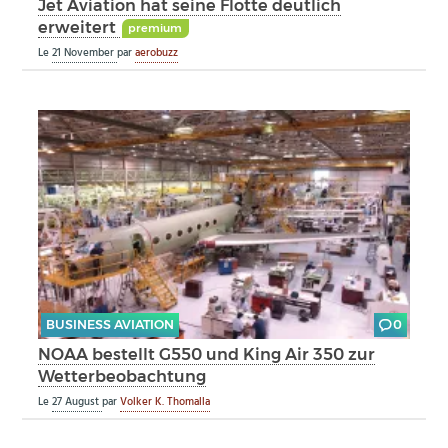
Jet Aviation hat seine Flotte deutlich
erweitert
premium
Le
21 November
par
aerobuzz
BUSINESS AVIATION
0
NOAA bestellt G550 und King Air 350 zur
Wetterbeobachtung
Le
27 August
par
Volker K. Thomalla