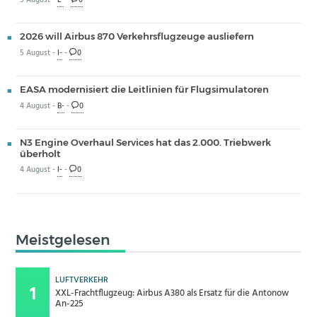
5 August -
L-
-
0
2026 will Airbus 870 Verkehrsflugzeuge ausliefern
5 August -
I-
-
0
EASA modernisiert die Leitlinien für Flugsimulatoren
4 August -
B-
-
0
N3 Engine Overhaul Services hat das 2.000. Triebwerk
überholt
4 August -
I-
-
0
Meistgelesen
LUFTVERKEHR
XXL-Frachtflugzeug: Airbus A380 als Ersatz für die Antonow
An-225