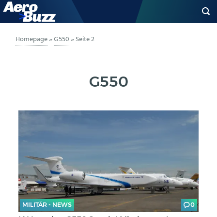
GENERAL AVIATION
Homepage
»
G550
»
Seite 2
BIZAV
G550
LUFTVERKEHR
MILITÄR
INDUSTRIE
HELIKOPTER
BERUFE
MILITÄR - NEWS
0
AERO-KULTUR