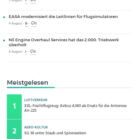
5 August -
I-
-
0
EASA modernisiert die Leitlinien für Flugsimulatoren
4 August -
B-
-
0
N3 Engine Overhaul Services hat das 2.000. Triebwerk
überholt
4 August -
I-
-
0
Meistgelesen
LUFTVERKEHR
XXL-Frachtflugzeug: Airbus A380 als Ersatz für die Antonow
An-225
AERO-KULTUR
SG 38 unter Staub und Spinnweben