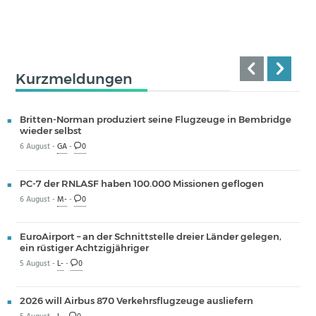
Kurzmeldungen
Britten-Norman produziert seine Flugzeuge in Bembridge
wieder selbst
6 August -
GA
-
0
PC-7 der RNLASF haben 100.000 Missionen geflogen
6 August -
M-
-
0
EuroAirport – an der Schnittstelle dreier Länder gelegen,
ein rüstiger Achtzigjähriger
5 August -
L-
-
0
2026 will Airbus 870 Verkehrsflugzeuge ausliefern