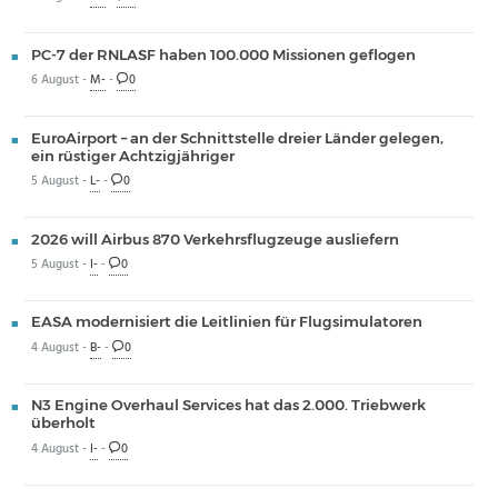
PC-7 der RNLASF haben 100.000 Missionen geflogen
6 August -
M-
-
0
EuroAirport – an der Schnittstelle dreier Länder gelegen,
ein rüstiger Achtzigjähriger
5 August -
L-
-
0
2026 will Airbus 870 Verkehrsflugzeuge ausliefern
5 August -
I-
-
0
EASA modernisiert die Leitlinien für Flugsimulatoren
4 August -
B-
-
0
N3 Engine Overhaul Services hat das 2.000. Triebwerk
überholt
4 August -
I-
-
0