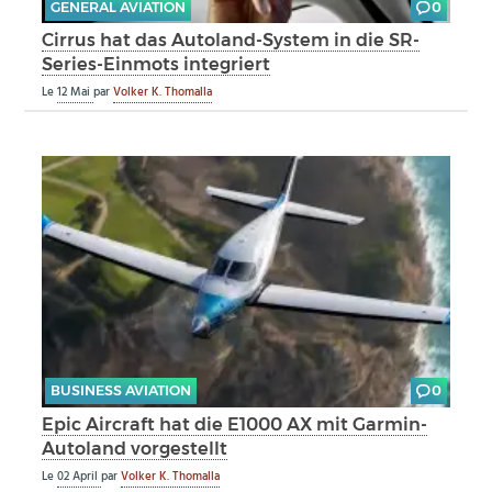
GENERAL AVIATION
0
Cirrus hat das Autoland-System in die SR-
Series-Einmots integriert
Le
12 Mai
par
Volker K. Thomalla
BUSINESS AVIATION
0
Epic Aircraft hat die E1000 AX mit Garmin-
Autoland vorgestellt
Le
02 April
par
Volker K. Thomalla