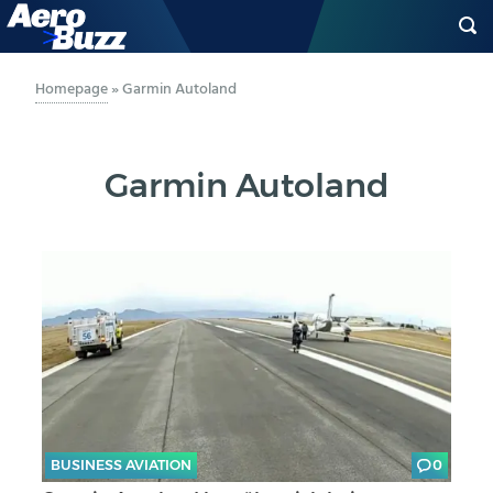
GENERAL AVIATION
Homepage
»
Garmin Autoland
BIZAV
Garmin Autoland
LUFTVERKEHR
MILITÄR
INDUSTRIE
HELIKOPTER
BERUFE
BUSINESS AVIATION
0
AERO-KULTUR