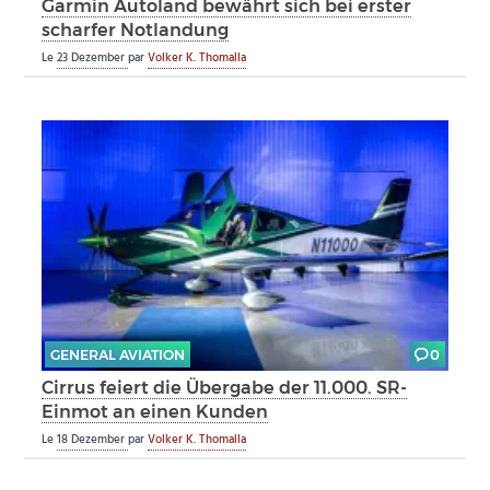
Garmin Autoland bewährt sich bei erster
scharfer Notlandung
Le
23 Dezember
par
Volker K. Thomalla
GENERAL AVIATION
0
Cirrus feiert die Übergabe der 11.000. SR-
Einmot an einen Kunden
Le
18 Dezember
par
Volker K. Thomalla