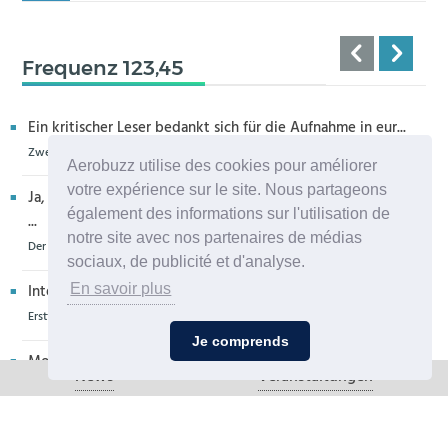
Frequenz 123,45
Ein kritischer Leser bedankt sich für die Aufnahme in eur...
Zweiter H160M-Prototyp fliegt
Aerobuzz utilise des cookies pour améliorer
votre expérience sur le site. Nous partageons
Ja, sehr bedauerlich diese Entwicklung, die allenthalben um
également des informations sur l'utilisation de
...
notre site avec nos partenaires de médias
Der Zero-G Airbus in Köln wird zerlegt, die Legende lebt weiter
sociaux, de publicité et d'analyse.
En savoir plus
Interessantes Flugzeug, u. a. weil auch die Propeller der De...
Erstflug der Piper Seminole DX mit DeltaHawk-Motoren
Je comprends
Moin aus Schiffdorf, danke für die Nachricht. Ich meine,da...
News
Veranstaltungen
PZL Mielec fertigt die ersten S-70 Firehawk
Ich glaube eher,dass dieser Hubschrauber für die Bundeswe