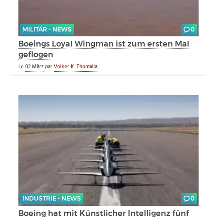
MILITÄR - NEWS
0
Boeings Loyal Wingman ist zum ersten Mal
geflogen
Le
02 März
par
Volker K. Thomalla
INDUSTRIE - NEWS
0
Boeing hat mit Künstlicher Intelligenz fünf