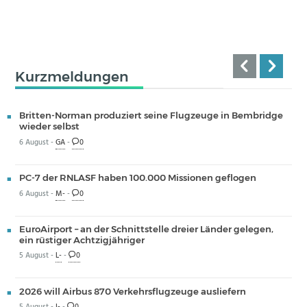
Kurzmeldungen
Britten-Norman produziert seine Flugzeuge in Bembridge
wieder selbst
6 August -
GA
-
0
PC-7 der RNLASF haben 100.000 Missionen geflogen
6 August -
M-
-
0
EuroAirport – an der Schnittstelle dreier Länder gelegen,
ein rüstiger Achtzigjähriger
5 August -
L-
-
0
2026 will Airbus 870 Verkehrsflugzeuge ausliefern