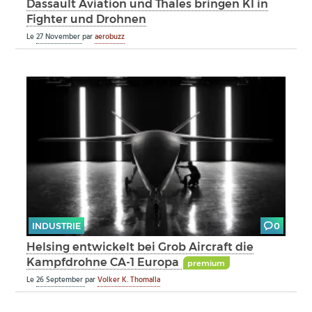
Dassault Aviation und Thales bringen KI in
Fighter und Drohnen
Le
27 November
par
aerobuzz
INDUSTRIE
0
Helsing entwickelt bei Grob Aircraft die
Kampfdrohne CA-1 Europa
premium
Le
26 September
par
Volker K. Thomalla