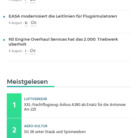
5 August -
I-
-
0
EASA modernisiert die Leitlinien für Flugsimulatoren
4 August -
B-
-
0
N3 Engine Overhaul Services hat das 2.000. Triebwerk
überholt
4 August -
I-
-
0
Meistgelesen
LUFTVERKEHR
XXL-Frachtflugzeug: Airbus A380 als Ersatz für die Antonow
An-225
AERO-KULTUR
SG 38 unter Staub und Spinnweben