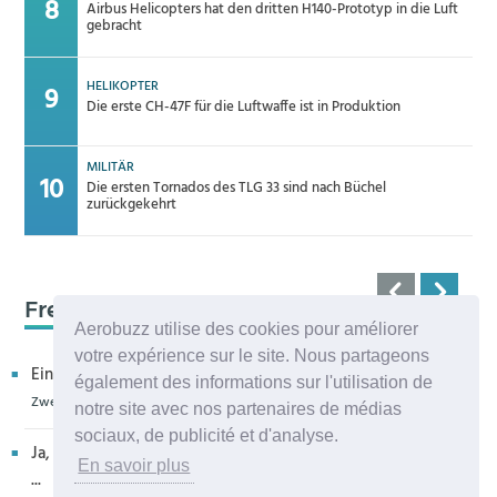
Airbus Helicopters hat den dritten H140-Prototyp in die Luft
gebracht
HELIKOPTER
Die erste CH-47F für die Luftwaffe ist in Produktion
MILITÄR
Die ersten Tornados des TLG 33 sind nach Büchel
zurückgekehrt
Frequenz 123,45
Aerobuzz utilise des cookies pour améliorer
votre expérience sur le site. Nous partageons
Ein kritischer Leser bedankt sich für die Aufnahme in eur...
également des informations sur l'utilisation de
Zweiter H160M-Prototyp fliegt
notre site avec nos partenaires de médias
sociaux, de publicité et d'analyse.
Ja, sehr bedauerlich diese Entwicklung, die allenthalben um
En savoir plus
...