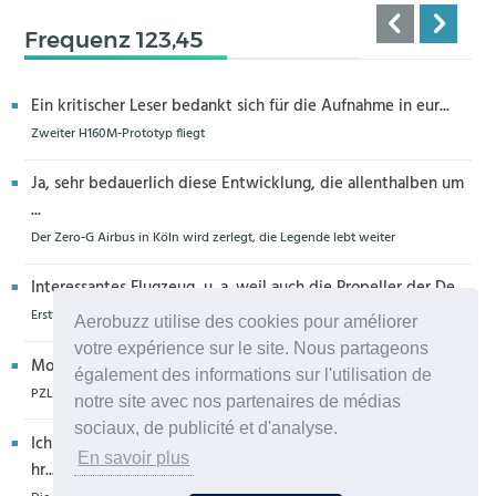
Frequenz 123,45
Ein kritischer Leser bedankt sich für die Aufnahme in eur...
Zweiter H160M-Prototyp fliegt
Ja, sehr bedauerlich diese Entwicklung, die allenthalben um
...
Der Zero-G Airbus in Köln wird zerlegt, die Legende lebt weiter
Interessantes Flugzeug, u. a. weil auch die Propeller der De...
Erstflug der Piper Seminole DX mit DeltaHawk-Motoren
Aerobuzz utilise des cookies pour améliorer
votre expérience sur le site. Nous partageons
Moin aus Schiffdorf, danke für die Nachricht. Ich meine,da...
également des informations sur l'utilisation de
PZL Mielec fertigt die ersten S-70 Firehawk
notre site avec nos partenaires de médias
sociaux, de publicité et d'analyse.
Ich glaube eher,dass dieser Hubschrauber für die Bundeswe
En savoir plus
hr...