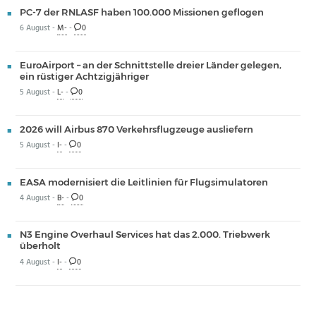
PC-7 der RNLASF haben 100.000 Missionen geflogen
6 August -
M-
-
0
EuroAirport – an der Schnittstelle dreier Länder gelegen,
ein rüstiger Achtzigjähriger
5 August -
L-
-
0
2026 will Airbus 870 Verkehrsflugzeuge ausliefern
5 August -
I-
-
0
EASA modernisiert die Leitlinien für Flugsimulatoren
4 August -
B-
-
0
N3 Engine Overhaul Services hat das 2.000. Triebwerk
überholt
4 August -
I-
-
0