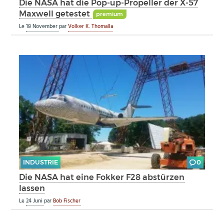
Die NASA hat die Pop-up-Propeller der X-57
Maxwell getestet
premium
Le
18 November
par
Volker K. Thomalla
INDUSTRIE
0
Die NASA hat eine Fokker F28 abstürzen
lassen
Le
24 Juni
par
Bob Fischer